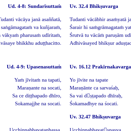
Ud. 4-8: Sundarīsuttaṁ
Uv. 32.4 Bhikṣuvarga
Tudanti vācāya janā asaññatā,
Tudanti vācābhir asaṁyatā j
 saṅgāmagataṁ va kuñjaraṁ,
Śarair hi saṁgrāmagataṁ ya
a vākyaṁ pharusaṁ udīritaṁ,
Śrutvā tu vācāṁ paruṣām udī
vāsaye bhikkhu aduṭṭhacitto.
Adhivāsayed bhikṣur aduṣṭac
Ud. 4-9: Upasenasuttaṁ
Uv. 16.12 Prakīrnakavarg
Yaṁ jīvitaṁ na tapati,
Yo jīvite na tapate
Maraṇante na socati,
Maraṇānte ca sarvaśaḥ,
Sa ce diṭṭhapado dhīro,
Sa vai dṣṭapado dhīraḥ,
Sokamajjhe na socati.
Śokamadhye na śocati.
Uv. 32.47 Bhikṣuvarga
Ucchinnabhavataṇhassa,
Ucchinnabhavatṣṇasya,