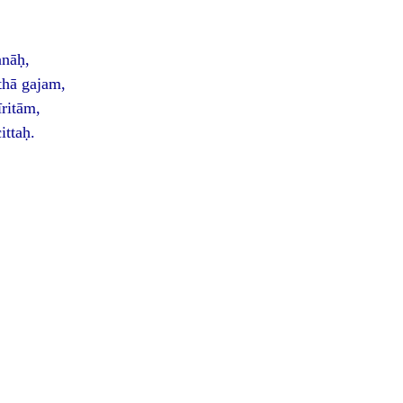
anāḥ,
thā gajam,
ritām,
ittaḥ.
a