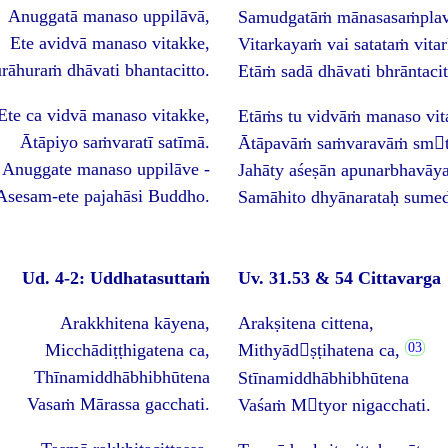
Anuggatā manaso uppilāvā,
Samudgatāṁ mānasasaṁplav
Ete avidvā manaso vitakke,
Vitarkayaṁ vai satataṁ vita
rāhuraṁ dhāvati bhantacitto.
Etāṁ sadā dhāvati bhrāntacit
Ete ca vidvā manaso vitakke,
Etāṁs tu vidvāṁ manaso vit
Ātāpiyo saṁvaratī satīmā.
Ātāpavāṁ saṁvaravāṁ smt
Anuggate manaso uppilāve -
Jahāty aśeṣān apunarbhavāya
Asesam-ete pajahāsi Buddho.
Samāhito dhyānarataḥ sume
Ud. 4-2: Uddhatasuttaṁ
Uv. 31.53 & 54 Cittavarga
Arakkhitena kāyena,
Arakṣitena cittena,
Micchādiṭṭhigatena ca,
Mithyādṣṭihatena ca,
Thīnamiddhābhibhūtena
Stīnamiddhābhibhūtena
Vasaṁ Mārassa gacchati.
Vaśaṁ Mtyor nigacchati.