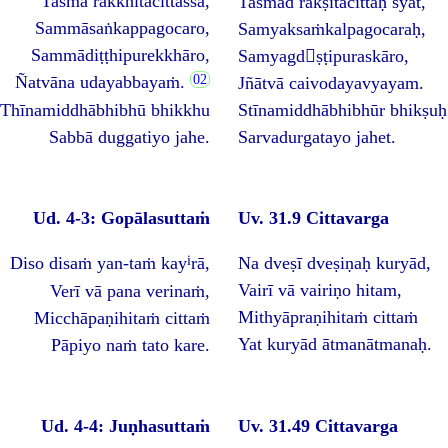
Tasmā rakkhitacittassa,
Tasmād rakṣitacittaḥ syāt,
Sammāsaṅkappagocaro,
Samyaksaṁkalpagocaraḥ,
Sammādiṭṭhipurekkhāro,
Samyagdṣṭipuraskāro,
Ñatvāna udayabbayaṁ.
Jñātvā caivodayavyayam.
Thīnamiddhābhibhū bhikkhu
Stīnamiddhābhibhūr bhikṣuḥ
Sabbā duggatiyo jahe.
Sarvadurgatayo jahet.
Ud. 4-3: Gopālasuttaṁ
Uv. 31.9 Cittavarga
i
Diso disaṁ yan-taṁ kay
rā,
Na dveṣī dveṣiṇaḥ kuryād,
Vairī vā vairiṇo hitam,
Verī vā pana verinaṁ,
Mithyāpraṇihitaṁ cittaṁ
Micchāpaṇihitaṁ cittaṁ
Yat kuryād ātmanātmanaḥ.
Pāpiyo naṁ tato kare.
Ud. 4-4: Juṇhasuttaṁ
Uv. 31.49 Cittavarga