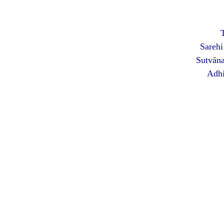
Sarehi
Sutvān
Adhi