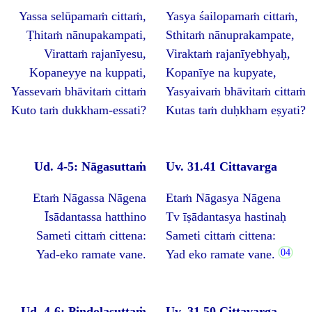
Yassa selūpamaṁ cittaṁ,
Yasya śailopamaṁ cittaṁ,
Ṭhitaṁ nānupakampati,
Sthitaṁ nānuprakampate,
Virattaṁ rajanīyesu,
Viraktaṁ rajanīyebhyaḥ,
Kopaneyye na kuppati,
Kopanīye na kupyate,
Yassevaṁ bhāvitaṁ cittaṁ
Yasyaivaṁ bhāvitaṁ cittaṁ
Kuto taṁ dukkham-essati?
Kutas taṁ duḥkham eṣyati?
Ud. 4-5: Nāgasuttaṁ
Uv. 31.41 Cittavarga
Etaṁ Nāgassa Nāgena
Etaṁ Nāgasya Nāgena
Īsādantassa hatthino
Tv īṣādantasya hastinaḥ
Sameti cittaṁ cittena:
Sameti cittaṁ cittena:
Yad-eko ramate vane.
Yad eko ramate vane.
Ud. 4-6: Piṇḍolasuttaṁ
Uv. 31.50 Cittavarga