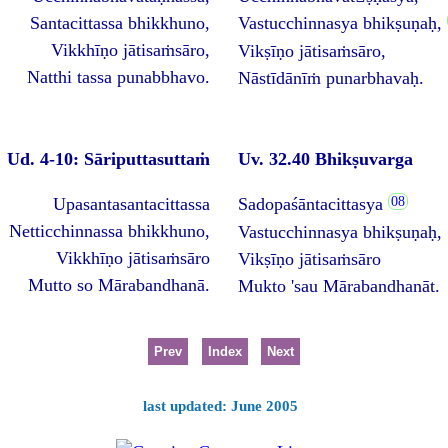
Santacittassa bhikkhuno,
Vastucchinnasya bhikṣuṇaḥ,
Vikkhīṇo jātisaṁsāro,
Vikṣīṇo jātisaṁsāro,
Natthi tassa punabbhavo.
Nāstīdānīṁ punarbhavaḥ.
Ud. 4-10: Sāriputtasuttaṁ
Uv. 32.40 Bhikṣuvarga
Upasantasantacittassa
Sadopaśāntacittasya
Netticchinnassa bhikkhuno,
Vastucchinnasya bhikṣuṇaḥ,
Vikkhīṇo jātisaṁsāro
Vikṣīṇo jātisaṁsāro
Mutto so Mārabandhanā.
Mukto 'sau Mārabandhanāt.
Prev
Index
Next
last updated: June 2005