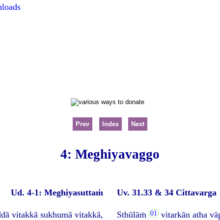
nloads
Prev
Index
Next
4: Meghiyavaggo
Ud. 4-1: Meghiyasuttaṁ
Uv. 31.33 & 34 Cittavarga
dā vitakkā sukhumā vitakkā,
Sthūlāṁ
vitarkān atha v