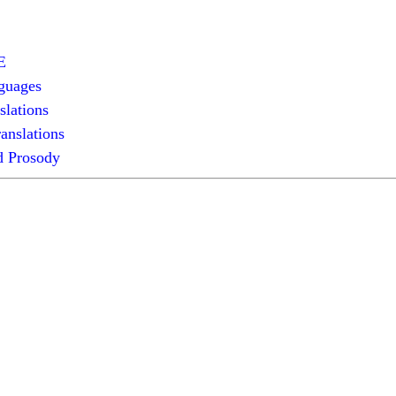
E
guages
slations
anslations
 Prosody