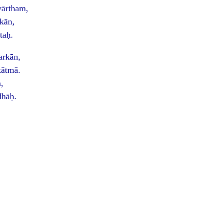
ārtham,
rkān,
taḥ.
arkān,
ātmā.
,
dhāḥ.