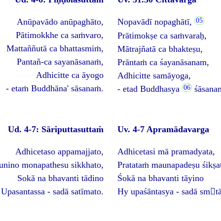
Anūpavādo anūpaghāto,
Nopavādī nopaghātī,
Pātimokkhe ca saṁvaro,
Prātimokṣe ca saṁvaraḥ,
Mattaññutā ca bhattasmiṁ,
Mātrajñatā ca bhakteṣu,
Pantañ-ca sayanāsanaṁ,
Prāntaṁ ca śayanāsanam,
Adhicitte ca āyogo
Adhicitte samāyoga,
- etaṁ Buddhāna' sāsanaṁ.
- etad Buddhasya
śāsana
Ud. 4-7: Sāriputtasuttaṁ
Uv. 4-7 Apramādavarga
Adhicetaso appamajjato,
Adhicetasi mā pramadyata,
nino monapathesu sikkhato,
Pratataṁ maunapadeṣu śikṣa
Sokā na bhavanti tādino
Śokā na bhavanti tāyino
Upasantassa - sadā satīmato.
Hy upaśāntasya - sadā smt