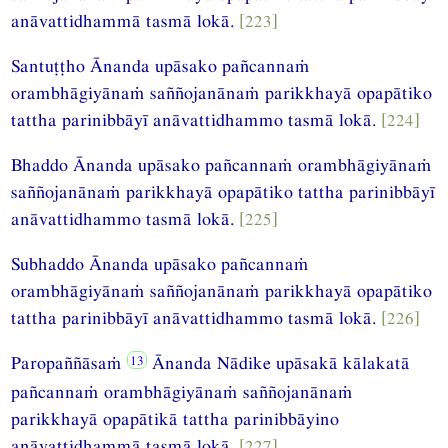
anāvattidhammā tasmā lokā.
[223]
Santuṭṭho Ānanda upāsako pañcannaṁ
orambhāgiyānaṁ saññojanānaṁ parikkhayā opapātiko
tattha parinibbāyī anāvattidhammo tasmā lokā.
[224]
Bhaddo Ānanda upāsako pañcannaṁ orambhāgiyānaṁ
saññojanānaṁ parikkhayā opapātiko tattha parinibbāyī
anāvattidhammo tasmā lokā.
[225]
Subhaddo Ānanda upāsako pañcannaṁ
orambhāgiyānaṁ saññojanānaṁ parikkhayā opapātiko
tattha parinibbāyī anāvattidhammo tasmā lokā.
[226]
Paropaññāsaṁ
Ānanda Nādike upāsakā kālakatā
pañcannaṁ orambhāgiyānaṁ saññojanānaṁ
parikkhayā opapātikā tattha parinibbāyino
anāvattidhammā tasmā lokā.
[227]