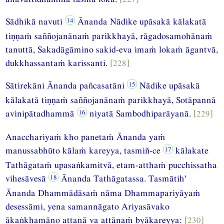
Sādhikā navuti
Ānanda Nādike upāsakā kālakatā
tiṇṇaṁ saññojanānaṁ parikkhayā, rāgadosamohānaṁ
tanuttā, Sakadāgāmino sakid-eva imaṁ lokaṁ āgantvā,
dukkhassantaṁ karissanti.
[228]
Sātirekāni Ānanda pañcasatāni
Nādike upāsakā
kālakatā tiṇṇaṁ saññojanānaṁ parikkhayā, Sotāpannā
avinipātadhammā
niyatā Sambodhiparāyanā.
[229]
Anacchariyaṁ kho panetaṁ Ānanda yaṁ
manussabhūto kālaṁ kareyya, tasmiñ-ce
kālakate
Tathāgataṁ upasaṅkamitvā, etam-atthaṁ pucchissatha
vihesāvesā
Ānanda Tathāgatassa. Tasmātih'
Ānanda Dhammādāsaṁ nāma Dhammapariyāyaṁ
desessāmi, yena samannāgato Ariyasāvako
ākaṅkhamāno attanā va attānaṁ byākareyya:
[230]