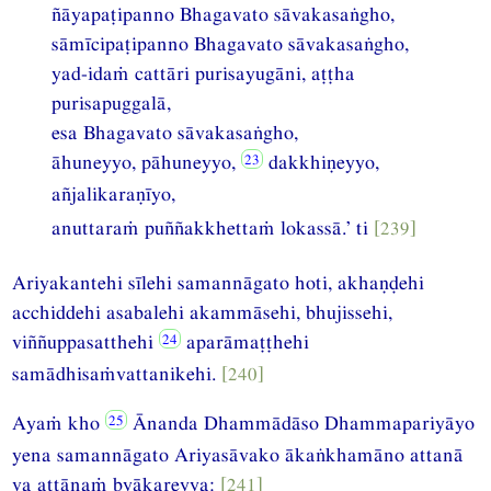
ñāyapaṭipanno Bhagavato sāvakasaṅgho,
sāmīcipaṭipanno Bhagavato sāvakasaṅgho,
yad-idaṁ cattāri purisayugāni, aṭṭha
purisapuggalā,
esa Bhagavato sāvakasaṅgho,
āhuneyyo, pāhuneyyo,
dakkhiṇeyyo,
añjalikaraṇīyo,
anuttaraṁ puññakkhettaṁ lokassā.’ ti
[239]
Ariyakantehi sīlehi samannāgato hoti, akhaṇḍehi
acchiddehi asabalehi akammāsehi, bhujissehi,
viññuppasatthehi
aparāmaṭṭhehi
samādhisaṁvattanikehi.
[240]
Ayaṁ kho
Ānanda Dhammādāso Dhammapariyāyo
yena samannāgato Ariyasāvako ākaṅkhamāno attanā
va attānaṁ byākareyya:
[241]