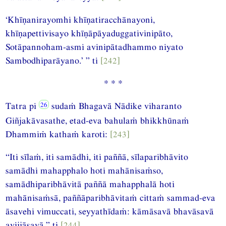
‘Khīṇanirayomhi khīṇatiracchānayoni,
khīṇapettivisayo khīṇāpāyaduggativinipāto,
Sotāpannoham-asmi avinipātadhammo niyato
Sambodhiparāyano.’ ” ti
[242]
* * *
Tatra pi
sudaṁ Bhagavā Nādike viharanto
Giñjakāvasathe, etad-eva bahulaṁ bhikkhūnaṁ
Dhammiṁ kathaṁ karoti:
[243]
“Iti sīlaṁ, iti samādhi, iti paññā, sīlaparibhāvito
samādhi mahapphalo hoti mahānisaṁso,
samādhiparibhāvitā paññā mahapphalā hoti
mahānisaṁsā, paññāparibhāvitaṁ cittaṁ sammad-eva
āsavehi vimuccati, seyyathīdaṁ: kāmāsavā bhavāsavā
avijjāsavā.” ti
[244]