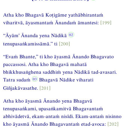
Atha kho Bhagavā Koṭigāme yathābhirantaṁ
viharitvā, āyasmantaṁ Ānandaṁ āmantesi:
[199]
“Āyām' Ānanda yena Nādikā
tenupasaṅkamissāmā.” ti
[200]
“Evaṁ Bhante,” ti kho āyasmā Ānando Bhagavato
paccassosi. Atha kho Bhagavā mahatā
bhikkhusaṅghena saddhiṁ yena Nādikā tad-avasari.
Tatra sudaṁ
Bhagavā Nādike viharati
Giñjakāvasathe.
[201]
Atha kho āyasmā Ānando yena Bhagavā
tenupasaṅkami, upasaṅkamitvā Bhagavantaṁ
abhivādetvā, ekam-antaṁ nisīdi. Ekam-antaṁ nisinno
kho āyasmā Ānando Bhagavantaṁ etad-avoca:
[202]