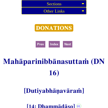
Sections
Other Links
Prev
Index
Next
Mahāparinibbānasuttaṁ (DN
16)
[Dutiyabhāṇavāraṁ]
[14: Dhammādāso]