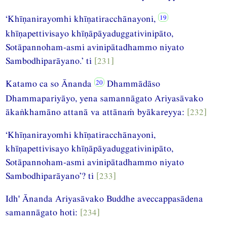
‘Khīṇanirayomhi khīṇatiracchānayoni,
khīṇapettivisayo khīṇāpāyaduggativinipāto,
Sotāpannoham-asmi avinipātadhammo niyato
Sambodhiparāyano.’ ti
[231]
Katamo ca so Ānanda
Dhammādāso
Dhammapariyāyo, yena samannāgato Ariyasāvako
ākaṅkhamāno attanā va attānaṁ byākareyya:
[232]
‘Khīṇanirayomhi khīṇatiracchānayoni,
khīṇapettivisayo khīṇāpāyaduggativinipāto,
Sotāpannoham-asmi avinipātadhammo niyato
Sambodhiparāyano’? ti
[233]
Idh' Ānanda Ariyasāvako Buddhe aveccappasādena
samannāgato hoti:
[234]