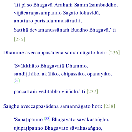
‘Iti pi so Bhagavā Arahaṁ Sammāsambuddho,
vijjācaraṇasampanno Sugato lokavidū,
anuttaro purisadammasārathi,
Satthā devamanussānaṁ Buddho Bhagavā.’ ti
[235]
Dhamme aveccappasādena samannāgato hoti:
[236]
‘Svākkhāto Bhagavatā Dhammo,
sandiṭṭhiko, akāliko, ehipassiko, opanayiko,
paccattaṁ veditabbo viññūhī.’ ti
[237]
Saṅghe aveccappasādena samannāgato hoti:
[238]
‘Supaṭipanno
Bhagavato sāvakasaṅgho,
ujupaṭipanno Bhagavato sāvakasaṅgho,