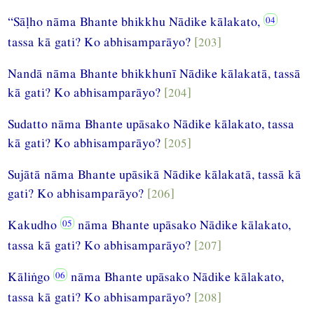
“Sāḷho nāma Bhante bhikkhu Nādike kālakato,
tassa kā gati? Ko abhisamparāyo?
[203]
Nandā nāma Bhante bhikkhunī Nādike kālakatā, tassā
kā gati? Ko abhisamparāyo?
[204]
Sudatto nāma Bhante upāsako Nādike kālakato, tassa
kā gati? Ko abhisamparāyo?
[205]
Sujātā nāma Bhante upāsikā Nādike kālakatā, tassā kā
gati? Ko abhisamparāyo?
[206]
Kakudho
nāma Bhante upāsako Nādike kālakato,
tassa kā gati? Ko abhisamparāyo?
[207]
Kāliṅgo
nāma Bhante upāsako Nādike kālakato,
tassa kā gati? Ko abhisamparāyo?
[208]