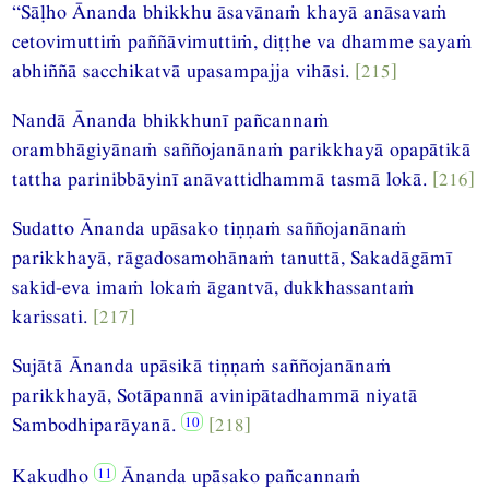
“Sāḷho Ānanda bhikkhu āsavānaṁ khayā anāsavaṁ
cetovimuttiṁ paññāvimuttiṁ, diṭṭhe va dhamme sayaṁ
abhiññā sacchikatvā upasampajja vihāsi.
[215]
Nandā Ānanda bhikkhunī pañcannaṁ
orambhāgiyānaṁ saññojanānaṁ parikkhayā opapātikā
tattha parinibbāyinī anāvattidhammā tasmā lokā.
[216]
Sudatto Ānanda upāsako tiṇṇaṁ saññojanānaṁ
parikkhayā, rāgadosamohānaṁ tanuttā, Sakadāgāmī
sakid-eva imaṁ lokaṁ āgantvā, dukkhassantaṁ
karissati.
[217]
Sujātā Ānanda upāsikā tiṇṇaṁ saññojanānaṁ
parikkhayā, Sotāpannā avinipātadhammā niyatā
Sambodhiparāyanā.
[218]
Kakudho
Ānanda upāsako pañcannaṁ