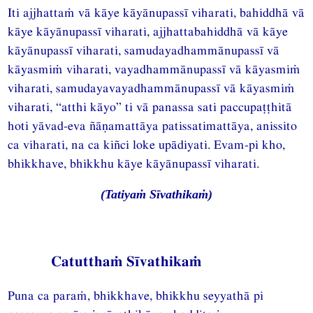
Iti ajjhattaṁ vā kāye kāyānupassī viharati, bahiddhā vā
kāye kāyānupassī viharati, ajjhattabahiddhā vā kāye
kāyānupassī viharati, samudayadhammānupassī vā
kāyasmiṁ viharati, vayadhammānupassī vā kāyasmiṁ
viharati, samudayavayadhammānupassī vā kāyasmiṁ
viharati, “atthi kāyo” ti vā panassa sati paccupaṭṭhitā
hoti yāvad-eva ñāṇamattāya patissatimattāya, anissito
ca viharati, na ca kiñci loke upādiyati. Evam-pi kho,
bhikkhave, bhikkhu kāye kāyānupassī viharati.
(Tatiyaṁ Sīvathikaṁ)
Catutthaṁ Sīvathikaṁ
Puna ca paraṁ, bhikkhave, bhikkhu seyyathā pi