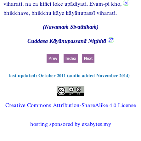
viharati, na ca kiñci loke upādiyati. Evam-pi kho,
bhikkhave, bhikkhu kāye kāyānupassī viharati.
(Navamaṁ Sīvathikaṁ)
Cuddasa Kāyānupassanā Niṭṭhitā
Prev
Index
Next
last updated: October 2011 (audio added November 2014)
Creative Commons Attribution-ShareAlike 4.0 License
hosting sponsored by exabytes.my