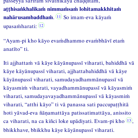
passeyya sarīraṁ sīvathikāya chaḍḍitaṁ,
aṭṭhisaṅkhalikaṁ nimmaṁsaṁ lohitamakkhitaṁ
nahārusambaddhaṁ
.
So imam-eva kāyaṁ
upasaṁharati:
“Ayam-pi kho kāyo evaṁdhammo evaṁbhāvī etaṁ
anatīto” ti.
Iti ajjhattaṁ vā kāye kāyānupassī viharati, bahiddhā vā
kāye kāyānupassī viharati, ajjhattabahiddhā vā kāye
kāyānupassī viharati, samudayadhammānupassī vā
kāyasmiṁ viharati, vayadhammānupassī vā kāyasmiṁ
viharati, samudayavayadhammānupassī vā kāyasmiṁ
viharati, “atthi kāyo” ti vā panassa sati paccupaṭṭhitā
hoti yāvad-eva ñāṇamattāya patissatimattāya, anissito
ca viharati, na ca kiñci loke upādiyati. Evam-pi kho
,
bhikkhave, bhikkhu kāye kāyānupassī viharati.