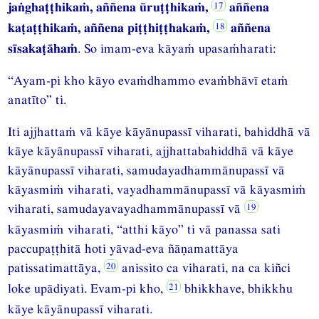
jaṅghaṭṭhikaṁ, aññena ūruṭṭhikaṁ,
aññena
kaṭaṭṭhikaṁ, aññena piṭṭhiṭṭhakaṁ,
aññena
sīsakaṭāhaṁ
. So imam-eva kāyaṁ upasaṁharati:
“Ayam-pi kho kāyo evaṁdhammo evaṁbhāvī etaṁ
anatīto” ti.
Iti ajjhattaṁ vā kāye kāyānupassī viharati, bahiddhā vā
kāye kāyānupassī viharati, ajjhattabahiddhā vā kāye
kāyānupassī viharati, samudayadhammānupassī vā
kāyasmiṁ viharati, vayadhammānupassī vā kāyasmiṁ
viharati, samudayavayadhammānupassī vā
kāyasmiṁ viharati, “atthi kāyo” ti vā panassa sati
paccupaṭṭhitā hoti yāvad-eva ñāṇamattāya
patissatimattāya,
anissito ca viharati, na ca kiñci
loke upādiyati. Evam-pi kho,
bhikkhave, bhikkhu
kāye kāyānupassī viharati.