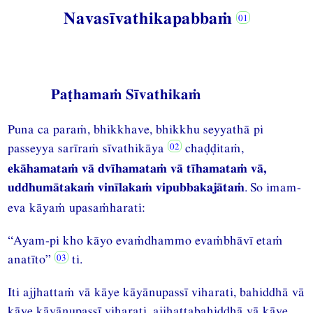
Navasīvathikapabbaṁ
Paṭhamaṁ Sīvathikaṁ
Puna ca paraṁ, bhikkhave, bhikkhu seyyathā pi
passeyya sarīraṁ sīvathikāya
chaḍḍitaṁ,
ekāhamataṁ vā dvīhamataṁ vā tīhamataṁ vā,
uddhumātakaṁ vinīlakaṁ vipubbakajātaṁ
.
So imam-
eva kāyaṁ upasaṁharati:
“Ayam-pi kho kāyo evaṁdhammo evaṁbhāvī etaṁ
anatīto”
ti.
Iti ajjhattaṁ vā kāye kāyānupassī viharati, bahiddhā vā
kāye kāyānupassī viharati, ajjhattabahiddhā vā kāye