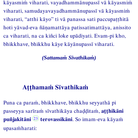
kāyasmiṁ viharati, vayadhammānupassī vā kāyasmiṁ
viharati, samudayavayadhammānupassī vā kāyasmiṁ
viharati, “atthi kāyo” ti vā panassa sati paccupaṭṭhitā
hoti yāvad-eva ñāṇamattāya patissatimattāya, anissito
ca viharati, na ca kiñci loke upādiyati. Evam-pi kho,
bhikkhave, bhikkhu kāye kāyānupassī viharati.
(Sattamaṁ Sīvathikaṁ)
Aṭṭhamaṁ Sīvathikaṁ
Puna ca paraṁ, bhikkhave, bhikkhu seyyathā pi
passeyya sarīraṁ sīvathikāya chaḍḍitaṁ,
aṭṭhikāni
puñjakitāni
terovassikāni
. So imam-eva kāyaṁ
upasaṁharati: