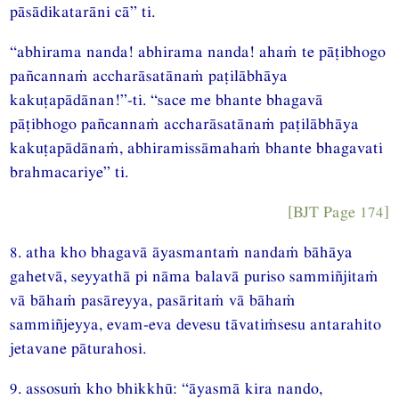
pāsādikatarāni cā” ti.
“abhirama nanda! abhirama nanda! ahaṁ te pāṭibhogo
pañcannaṁ accharāsatānaṁ paṭilābhāya
kakuṭapādānan!”-ti. “sace me bhante bhagavā
pāṭibhogo pañcannaṁ accharāsatānaṁ paṭilābhāya
kakuṭapādānaṁ, abhiramissāmahaṁ bhante bhagavati
brahmacariye” ti.
[BJT Page 174]
8. atha kho bhagavā āyasmantaṁ nandaṁ bāhāya
gahetvā, seyyathā pi nāma balavā puriso sammiñjitaṁ
vā bāhaṁ pasāreyya, pasāritaṁ vā bāhaṁ
sammiñjeyya, evam-eva devesu tāvatiṁsesu antarahito
jetavane pāturahosi.
9. assosuṁ kho bhikkhū: “āyasmā kira nando,