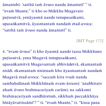
āmantehi: ‘satthā taṁ āvuso nanda āmantetī’ ” ti.
“evaṁ bhante,” ti kho so bhikkhu bhagavato
paṭissutvā, yenāyasmā nando tenupasaṅkami,
upasaṅkamitvā, āyasmantaṁ nandaṁ etad-avoca:
“satthā taṁ āvuso nanda āmantetī” ti.
[BJT Page 172]
4. “evam-āvuso” ti kho āyasmā nando tassa bhikkhuno
paṭissutvā, yena bhagavā tenupasaṅkami,
upasaṅkamitvā bhagavantaṁ abhivādetvā, ekamantaṁ
nisīdi. ekamantaṁ nisinnaṁ kho āyasmantaṁ nandaṁ
bhagavā etad-avoca: “saccaṁ kira tvaṁ nanda
sambahulānaṁ bhikkhūnaṁ evam-ārocesi: ‘anabhirato
ahaṁ āvuso brahmacariyaṁ carāmi, na sakkomi
brahmacariyaṁ sandhāretuṁ, sikkhaṁ paccakkhāya
hīnāyāvattissāmī’? ” ti. “evaṁ bhante,” ti. “kissa pana