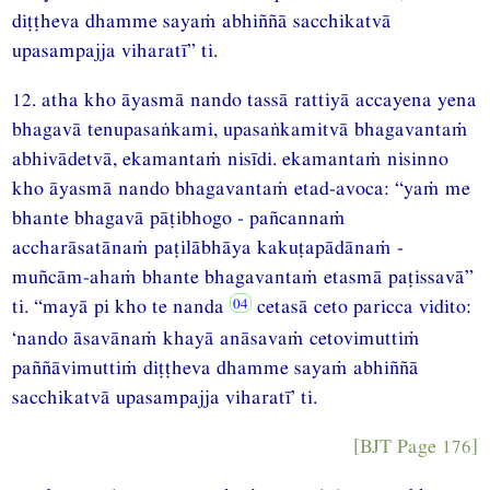
diṭṭheva dhamme sayaṁ abhiññā sacchikatvā
upasampajja viharatī” ti.
12. atha kho āyasmā nando tassā rattiyā accayena yena
bhagavā tenupasaṅkami, upasaṅkamitvā bhagavantaṁ
abhivādetvā, ekamantaṁ nisīdi. ekamantaṁ nisinno
kho āyasmā nando bhagavantaṁ etad-avoca: “yaṁ me
bhante bhagavā pāṭibhogo - pañcannaṁ
accharāsatānaṁ paṭilābhāya kakuṭapādānaṁ -
muñcām-ahaṁ bhante bhagavantaṁ etasmā paṭissavā”
ti. “mayā pi kho te nanda
cetasā ceto paricca vidito:
‘nando āsavānaṁ khayā anāsavaṁ cetovimuttiṁ
paññāvimuttiṁ diṭṭheva dhamme sayaṁ abhiññā
sacchikatvā upasampajja viharatī’ ti.
[BJT Page 176]