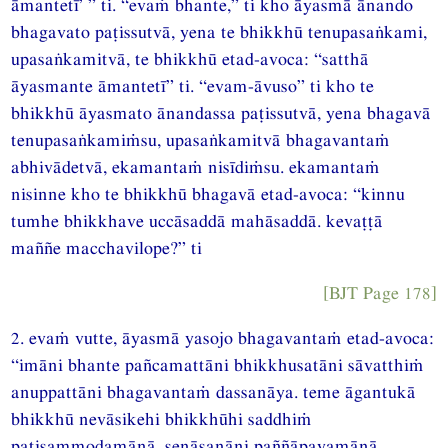
āmantetī’ ” ti. “evaṁ bhante,” ti kho āyasmā ānando
bhagavato paṭissutvā, yena te bhikkhū tenupasaṅkami,
upasaṅkamitvā, te bhikkhū etad-avoca: “satthā
āyasmante āmantetī” ti. “evam-āvuso” ti kho te
bhikkhū āyasmato ānandassa paṭissutvā, yena bhagavā
tenupasaṅkamiṁsu, upasaṅkamitvā bhagavantaṁ
abhivādetvā, ekamantaṁ nisīdiṁsu. ekamantaṁ
nisinne kho te bhikkhū bhagavā etad-avoca: “kinnu
tumhe bhikkhave uccāsaddā mahāsaddā. kevaṭṭā
maññe macchavilope?” ti
[BJT Page 178]
2. evaṁ vutte, āyasmā yasojo bhagavantaṁ etad-avoca:
“imāni bhante pañcamattāni bhikkhusatāni sāvatthiṁ
anuppattāni bhagavantaṁ dassanāya. teme āgantukā
bhikkhū nevāsikehi bhikkhūhi saddhiṁ
paṭisammodamānā, senāsanāni paññāpayamānā