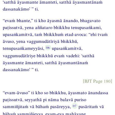
‘satthā āyasmante āmanteti, satthā āyasmantānaṁ
dassanakāmo’ ” ti.
“evaṁ bhante,” ti kho āyasmā ānando, bhagavato
paṭissutvā, yena aññataro bhikkhu tenupasaṅkami,
upasaṅkamitvā, taṁ bhikkhuṁ etad-avoca: “ehi tvaṁ
āvuso, yena vaggumudātīriyā bhikkhū,
tenupasaṅkameyyāsi,
upasaṅkamitvā,
vaggumudātīriye bhikkhū evaṁ vadehi: ‘satthā
āyasmante āmanteti, satthā āyasmantānaṁ
dassanakāmo’ ” ti.
[BJT Page 180]
“evam-āvuso” ti kho so bhikkhu, āyasmato ānandassa
paṭissutvā, seyyathā pi nāma balavā puriso
sammiñjitaṁ vā bāhaṁ pasāreyya,
pasāritaṁ vā
bāhaṁ sammiñjeyya, evam-eva mahāvane