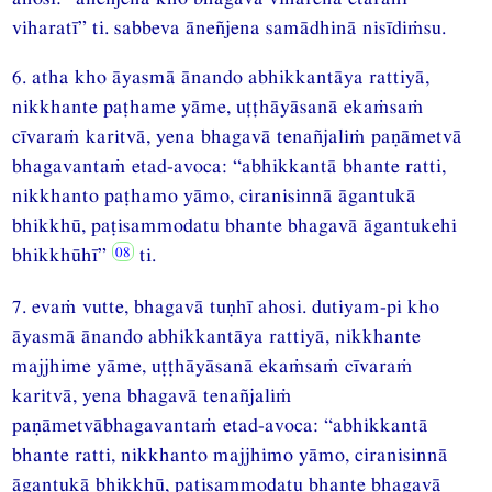
viharatī” ti. sabbeva āneñjena samādhinā nisīdiṁsu.
6. atha kho āyasmā ānando abhikkantāya rattiyā,
nikkhante paṭhame yāme, uṭṭhāyāsanā ekaṁsaṁ
cīvaraṁ karitvā, yena bhagavā tenañjaliṁ paṇāmetvā
bhagavantaṁ etad-avoca: “abhikkantā bhante ratti,
nikkhanto paṭhamo yāmo, ciranisinnā āgantukā
bhikkhū, paṭisammodatu bhante bhagavā āgantukehi
bhikkhūhī”
ti.
7. evaṁ vutte, bhagavā tuṇhī ahosi. dutiyam-pi kho
āyasmā ānando abhikkantāya rattiyā, nikkhante
majjhime yāme, uṭṭhāyāsanā ekaṁsaṁ cīvaraṁ
karitvā, yena bhagavā tenañjaliṁ
paṇāmetvābhagavantaṁ etad-avoca: “abhikkantā
bhante ratti, nikkhanto majjhimo yāmo, ciranisinnā
āgantukā bhikkhū, paṭisammodatu bhante bhagavā