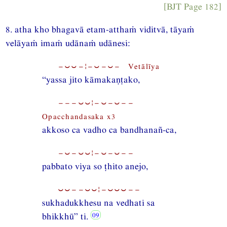
[BJT Page 182]
8. atha kho bhagavā etam-atthaṁ viditvā, tāyaṁ
velāyaṁ imaṁ udānaṁ udānesi:
−⏑⏑−¦−⏑−⏑− Vetālīya
“yassa jito kāmakaṇṭako,
−−−⏑⏑¦−⏑−⏑−−
Opacchandasaka x3
akkoso ca vadho ca bandhanañ-ca,
−⏑−⏑⏑¦−⏑−⏑−−
pabbato viya so ṭhito anejo,
⏑⏑−−⏑⏑¦−⏑⏑⏑−−
sukhadukkhesu na vedhati sa
bhikkhū” ti.