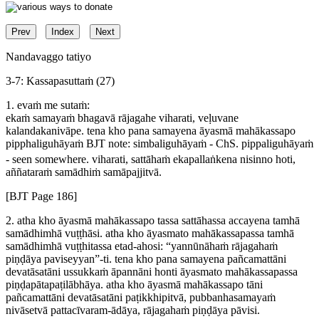
Prev
Index
Next
Nandavaggo tatiyo
3-7: Kassapasuttaṁ (27)
1. evaṁ me sutaṁ:
ekaṁ samayaṁ bhagavā rājagahe viharati, veḷuvane
kalandakanivāpe. tena kho pana samayena āyasmā mahākassapo
pipphaliguhāyaṁ
BJT note:
simbaliguhāyaṁ
- ChS.
pippaliguhāyaṁ
- seen somewhere.
viharati, sattāhaṁ ekapallaṅkena nisinno hoti,
aññataraṁ samādhiṁ samāpajjitvā.
[BJT Page 186]
2. atha kho āyasmā mahākassapo tassa sattāhassa accayena tamhā
samādhimhā vuṭṭhāsi. atha kho āyasmato mahākassapassa tamhā
samādhimhā vuṭṭhitassa etad-ahosi: “yannūnāhaṁ rājagahaṁ
piṇḍāya paviseyyan”-ti. tena kho pana samayena pañcamattāni
devatāsatāni ussukkaṁ āpannāni honti āyasmato mahākassapassa
piṇḍapātapaṭilābhāya. atha kho āyasmā mahākassapo tāni
pañcamattāni devatāsatāni paṭikkhipitvā, pubbanhasamayaṁ
nivāsetvā pattacīvaram-ādāya, rājagahaṁ piṇḍāya pāvisi.