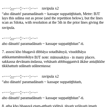
⏑−−−¦
⏑⏑
⏑−−¦¦−⏑−−¦⏑−⏑− ravipula x2
“aho dānaṁ! paramadānaṁ ~ kassape suppatiṭṭhitaṁ,
Metre: BJT
lays this udāna out as prose (and the repetition below), but the lines
scan as Siloka, with resolution at the 5th in the prior lines giving the
ravipula.
⏑−−−¦
⏑⏑
⏑−−¦¦−⏑−−¦⏑−⏑−
aho dānaṁ! paramadānaṁ ~ kassape suppatiṭṭhitan”-ti.
7. assosi kho bhagavā dibbāya sotadhātuyā, visuddhāya
atikkantamānusikāya
BJT note:
mānusakāya
- in many places.
sakkassa devānam-indassa, vehāsaṁ abbhuggantvā ākāse antaḷikkhe
tikkhattuṁ udānaṁ udānentassa:
⏑−−−¦
⏑⏑
⏑−−¦¦−⏑−−¦⏑−⏑− ravipula x2
“aho dānaṁ! paramadānaṁ ~ kassape suppatiṭṭhitaṁ,
⏑−−−¦
⏑⏑
⏑−−¦¦−⏑−−¦⏑−⏑−
aho dānaṁ! paramadānaṁ ~ kassape suppatiṭṭhitan”-ti.
8. atha kho bhagavā etam-atthaṁ viditvā, tāyaṁ velāyaṁ imaṁ