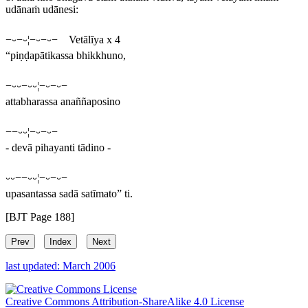
udānaṁ udānesi:
−⏑−⏑¦−⏑−⏑− Vetālīya x 4
“piṇḍapātikassa bhikkhuno,
−⏑⏑−⏑⏑¦−⏑−⏑−
attabharassa anaññaposino
−−⏑⏑¦−⏑−⏑−
- devā pihayanti tādino -
⏑⏑−−⏑⏑¦−⏑−⏑−
upasantassa sadā satīmato” ti.
[BJT Page 188]
Prev
Index
Next
last updated: March 2006
Creative Commons Attribution-ShareAlike 4.0 License