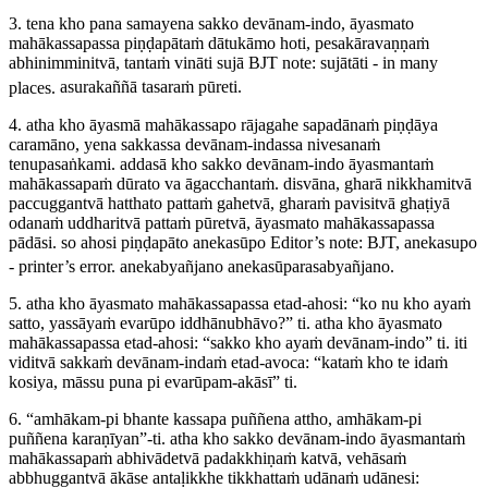
3. tena kho pana samayena sakko devānam-indo, āyasmato
mahākassapassa piṇḍapātaṁ dātukāmo hoti, pesakāravaṇṇaṁ
abhinimminitvā, tantaṁ vināti sujā
BJT note:
sujātāti
- in many
places.
asurakaññā tasaraṁ pūreti.
4. atha kho āyasmā mahākassapo rājagahe sapadānaṁ piṇḍāya
caramāno, yena sakkassa devānam-indassa nivesanaṁ
tenupasaṅkami. addasā kho sakko devānam-indo āyasmantaṁ
mahākassapaṁ dūrato va āgacchantaṁ. disvāna, gharā nikkhamitvā
paccuggantvā hatthato pattaṁ gahetvā, gharaṁ pavisitvā ghaṭiyā
odanaṁ uddharitvā pattaṁ pūretvā, āyasmato mahākassapassa
pādāsi. so ahosi piṇḍapāto anekasūpo
Editor’s note: BJT,
anekasupo
- printer’s error.
anekabyañjano anekasūparasabyañjano.
5. atha kho āyasmato mahākassapassa etad-ahosi: “ko nu kho ayaṁ
satto, yassāyaṁ evarūpo iddhānubhāvo?” ti. atha kho āyasmato
mahākassapassa etad-ahosi: “sakko kho ayaṁ devānam-indo” ti. iti
viditvā sakkaṁ devānam-indaṁ etad-avoca: “kataṁ kho te idaṁ
kosiya, māssu puna pi evarūpam-akāsī” ti.
6. “amhākam-pi bhante kassapa puññena attho, amhākam-pi
puññena karaṇīyan”-ti. atha kho sakko devānam-indo āyasmantaṁ
mahākassapaṁ abhivādetvā padakkhiṇaṁ katvā, vehāsaṁ
abbhuggantvā ākāse antaḷikkhe tikkhattaṁ udānaṁ udānesi: