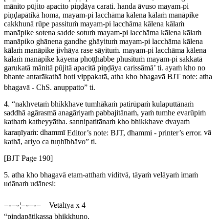
mānito pūjito apacito piṇḍāya carati. handa āvuso mayam-pi
piṇḍapātikā homa, mayam-pi lacchāma kālena kālaṁ manāpike
cakkhunā rūpe passituṁ
mayam-pi lacchāma kālena kālaṁ
manāpike sotena sadde sotuṁ mayam-pi lacchāma kālena kālaṁ
manāpiko ghānena gandhe ghāyituṁ mayam-pi lacchāma kālena
kālaṁ manāpike jivhāya rase sāyituṁ.
mayam-pi lacchāma kālena
kālaṁ manāpike kāyena phoṭṭhabbe phusituṁ mayam-pi sakkatā
garukatā mānitā pūjitā apacitā piṇḍāya carissāmā’ ti. ayaṁ kho no
bhante antarākathā hoti vippakatā, atha kho bhagavā
BJT note:
atha
bhagavā
- ChS.
anuppatto” ti.
4. “nakhvetaṁ bhikkhave tumhākaṁ patirūpaṁ kulaputtānaṁ
saddhā agārasmā anagāriyaṁ pabbajitānaṁ, yaṁ tumhe evarūpiṁ
kathaṁ katheyyātha. sannipatitānaṁ kho bhikkhave dvayaṁ
karaṇīyaṁ: dhammī
Editor’s note: BJT,
dhammi
- printer’s error.
vā
kathā, ariyo ca tuṇhībhāvo” ti.
[BJT Page 190]
5. atha kho bhagavā etam-atthaṁ viditvā, tāyaṁ velāyaṁ imaṁ
udānaṁ udānesi:
−⏑−⏑¦−⏑−⏑− Vetālīya x 4
“piṇḍapātikassa bhikkhuno,