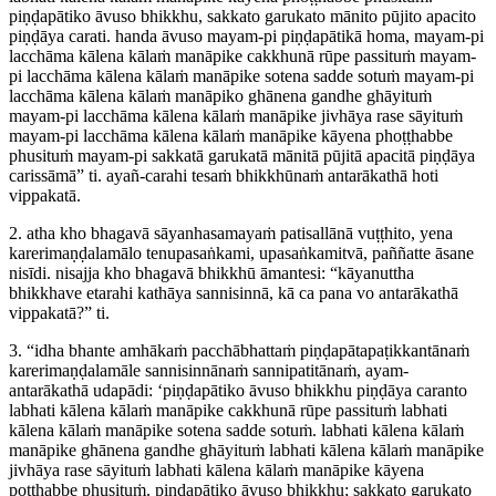
piṇḍapātiko āvuso bhikkhu, sakkato garukato mānito pūjito apacito
piṇḍāya carati. handa āvuso mayam-pi piṇḍapātikā homa, mayam-pi
lacchāma kālena kālaṁ manāpike cakkhunā rūpe passituṁ mayam-
pi lacchāma kālena kālaṁ manāpike sotena sadde sotuṁ mayam-pi
lacchāma kālena kālaṁ manāpiko ghānena gandhe ghāyituṁ
mayam-pi lacchāma kālena kālaṁ manāpike jivhāya rase sāyituṁ
mayam-pi lacchāma kālena kālaṁ manāpike kāyena phoṭṭhabbe
phusituṁ mayam-pi sakkatā garukatā mānitā pūjitā apacitā piṇḍāya
carissāmā” ti. ayañ-carahi tesaṁ bhikkhūnaṁ antarākathā hoti
vippakatā.
2. atha kho bhagavā sāyanhasamayaṁ patisallānā vuṭṭhito, yena
karerimaṇḍalamālo tenupasaṅkami, upasaṅkamitvā, paññatte āsane
nisīdi. nisajja kho bhagavā bhikkhū āmantesi: “kāyanuttha
bhikkhave etarahi kathāya sannisinnā, kā ca pana vo antarākathā
vippakatā?” ti.
3. “idha bhante amhākaṁ pacchābhattaṁ piṇḍapātapaṭikkantānaṁ
karerimaṇḍalamāle sannisinnānaṁ sannipatitānaṁ, ayam-
antarākathā udapādi: ‘piṇḍapātiko āvuso bhikkhu piṇḍāya caranto
labhati kālena kālaṁ manāpike cakkhunā rūpe passituṁ labhati
kālena kālaṁ manāpike sotena sadde sotuṁ. labhati kālena kālaṁ
manāpike ghānena gandhe ghāyituṁ labhati kālena kālaṁ manāpike
jivhāya rase sāyituṁ labhati kālena kālaṁ manāpike kāyena
poṭṭhabbe phusituṁ. piṇḍapātiko āvuso bhikkhu; sakkato garukato