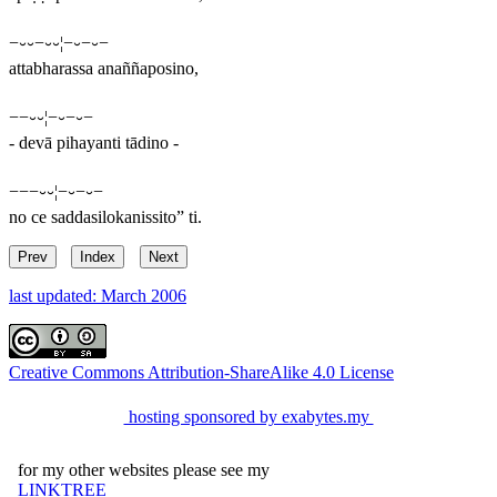
−⏑⏑−⏑⏑¦−⏑−⏑−
attabharassa anaññaposino,
−−⏑⏑¦−⏑−⏑−
- devā pihayanti tādino -
−−−⏑⏑¦−⏑−⏑−
no ce saddasilokanissito” ti.
Prev
Index
Next
last updated: March 2006
Creative Commons Attribution-ShareAlike 4.0 License
hosting sponsored by exabytes.my
for my other websites please see my
LINKTREE