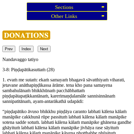
Sections
Other Links
Prev
Index
Next
Nandavaggo tatiyo
3-8: Piṇḍapātikasuttaṁ (28)
1. evaṁ me sutaṁ: ekaṁ samayaṁ bhagavā sāvatthiyaṁ viharati,
jetavane anāthapiṇḍikassa ārāme. tena kho pana samayena
sambahulānaṁ bhikkhūnaṁ pacchābhattaṁ
piṇḍapātapaṭikkantānaṁ, karerimaṇḍalamāle sannisinnānaṁ
sannipatitānaṁ, ayam-antarākathā udapādi:
“piṇḍapātiko āvuso bhikkhu piṇḍāya caranto labhati kālena kālaṁ
manāpike cakkhunā rūpe passituṁ labhati kālena kālaṁ manāpike
sotena sadde sotuṁ. labhati kālena kālaṁ manāpike ghānena gandhe
ghāyituṁ labhati kālena kālaṁ manāpike jivhāya rase sāyituṁ
labhati kālena kālaṁ manāpike kāyena phoṭṭhabbe phūsituṁ.