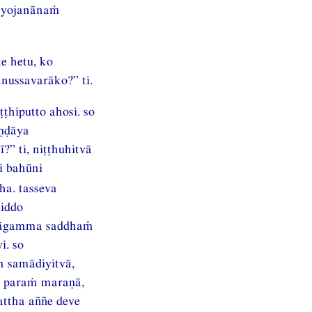
ṁyojanānaṁ
e hetu, ko
nussavarāko?” ti.
hiputto ahosi. so
ṇḍāya
?” ti, niṭṭhuhitvā
i bahūni
ha. tasseva
iddo
 āgamma saddhaṁ
i. so
 samādiyitvā,
, paraṁ maraṇā,
ttha aññe deve