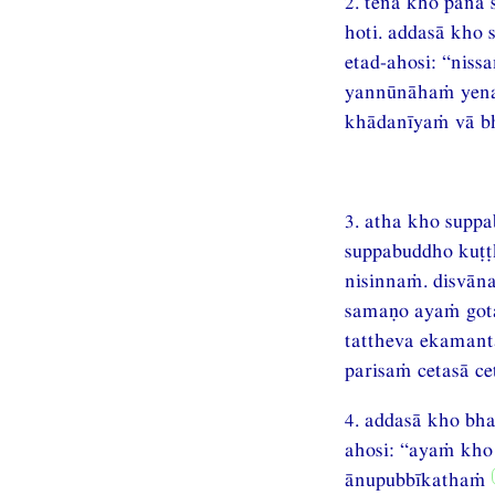
2. tena kho pana
hoti. addasā kho
etad-ahosi: “niss
yannūnāhaṁ yena
khādanīyaṁ vā bh
3. atha kho supp
suppabuddho kuṭ
nisinnaṁ. disvāna
samaṇo ayaṁ got
tattheva ekamant
parisaṁ cetasā c
4. addasā kho bh
ahosi: “ayaṁ kho
ānupubbīkathaṁ