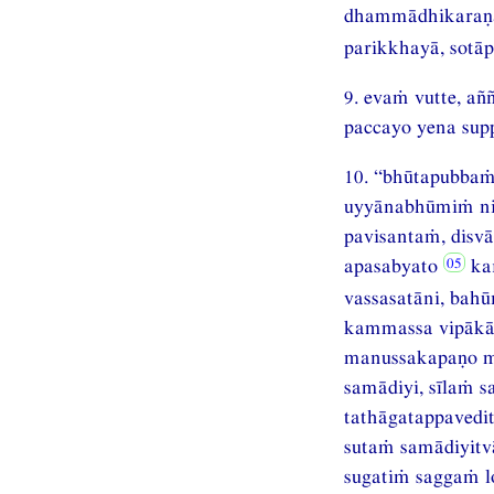
dhammādhikaraṇa
parikkhayā, sotā
9. evaṁ vutte, a
paccayo yena sup
10. “bhūtapubbaṁ
uyyānabhūmiṁ ni
pavisantaṁ, disvā
apasabyato
kar
vassasatāni, bahū
kammassa vipākāv
manussakapaṇo m
samādiyi, sīlaṁ 
tathāgatappaved
sutaṁ samādiyitv
sugatiṁ saggaṁ l