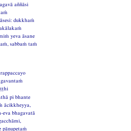
agavā aññāsi
ttaṁ
āsesi: dukkhaṁ
takālakaṁ
smiṁ yeva āsane
maṁ, sabbaṁ taṁ
arappaccayo
hagavantaṁ
ṭṭhi
thā pi bhante
ṁ ācikkheyya,
m-eva bhagavatā
gacchāmi,
e pāṇupetaṁ