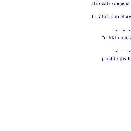
atirocati vaṇṇena 
11. atha kho bha
−⏑−⏑¦⏑
“cakkhumā v
−⏑−−¦
paṇḍito jīval