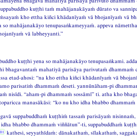
 samayena bhagavā mahatiyā parisāya parivuto dhammaṁ 
 suppabuddho kuṭṭhi taṁ mahājanakāyaṁ dūrato va sannipa
aṁsayaṁ kho ettha kiñci khādanīyaṁ vā bhojanīyaṁ vā bhāj
 so mahājanakāyo tenupasaṅkameyyaṁ. appeva nāmettha 
ojanīyaṁ vā labheyyanti.”
abuddho kuṭṭhi yena so mahājanakāyo tenupasaṅkami. add
ṭhi bhagavantaṁ mahatiyā parisāya parivutaṁ dhammaṁ 
ssa etad-ahosi: “na kho ettha kiñci khādanīyaṁ vā bhojanī
amo parisatiṁ dhammaṁ deseti. yannūnāham-pi dhammaṁ
aṁ nisīdi. “aham-pi dhammaṁ sossāmī” ti. atha kho bha
etoparicca manasākāsi: “ko nu kho idha bhabbo dhammaṁ v
agavā suppabuddhaṁ kuṭṭhiṁ tassaṁ parisāyaṁ nisinnaṁ, 
 idha bhabbo dhammaṁ viññātun”-ti, suppabuddhaṁ kuṭṭ
kathesi, seyyathīdaṁ: dānakathaṁ, sīlakathaṁ, sagg