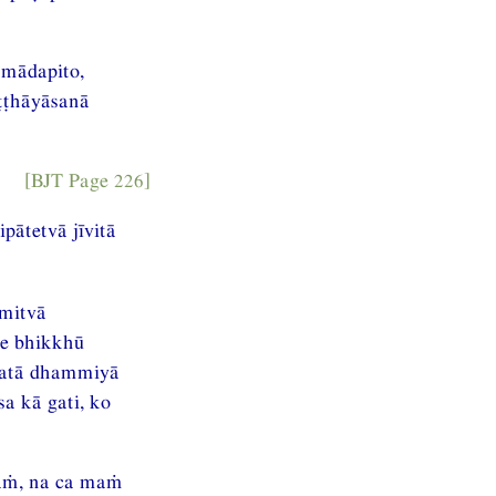
amādapito,
ṭṭhāyāsanā
[BJT Page 226]
pātetvā jīvitā
mitvā
e bhikkhū
vatā dhammiyā
sa kā gati, ko
aṁ, na ca maṁ