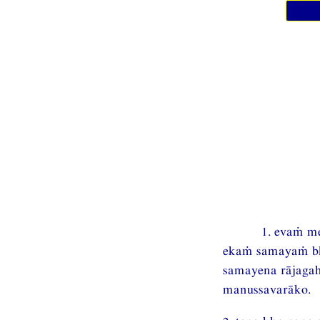
1. evaṁ m
ekaṁ samayaṁ bha
samayena rājagah
manussavarāko.