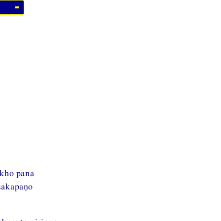
 kho pana
sakapaṇo