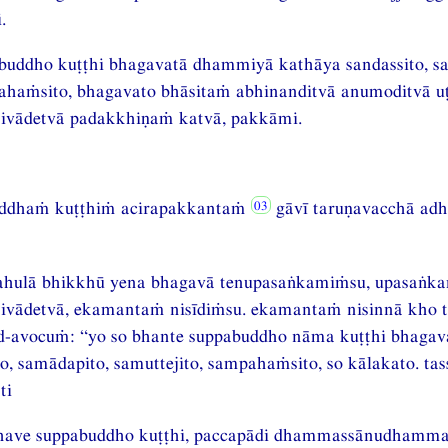
.
abuddho kuṭṭhi bhagavatā dhammiyā kathāya sandassito, s
pahaṁsito, bhagavato bhāsitaṁ abhinanditvā anumoditvā u
ivādetvā padakkhiṇaṁ katvā, pakkāmi.
uddhaṁ kuṭṭhiṁ acirapakkantaṁ
gāvī taruṇavacchā adhi
ahulā bhikkhū yena bhagavā tenupasaṅkamiṁsu, upasaṅka
vādetvā, ekamantaṁ nisīdiṁsu. ekamantaṁ nisinnā kho t
d-avocuṁ: “yo so bhante suppabuddho nāma kuṭṭhi bhaga
o, samādapito, samuttejito, sampahaṁsito, so kālakato. tas
ti
kkhave suppabuddho kuṭṭhi, paccapādi dhammassānudhamm