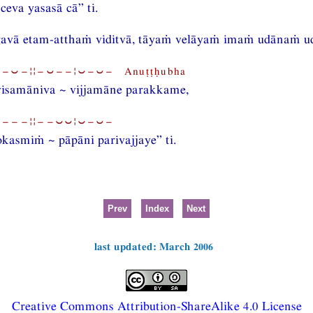
ceva yasasā cā” ti.
gavā etam-atthaṁ viditvā, tāyaṁ velāyaṁ imaṁ udānaṁ ud
−⏑−¦¦−⏑−−¦⏑−⏑− Anuṭṭḥubha
isamāniva ~ vijjamāne parakkame,
⏑−−−¦¦−−⏑⏑¦⏑−⏑−
okasmiṁ ~ pāpāni parivajjaye” ti.
Prev
Index
Next
last updated: March 2006
Creative Commons Attribution-ShareAlike 4.0 License