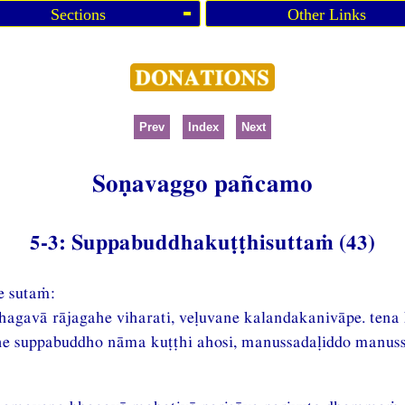
Sections
Other Links
Prev
Index
Next
Soṇavaggo pañcamo
5-3: Suppabuddhakuṭṭhisuttaṁ (43)
e sutaṁ:
gavā rājagahe viharati, veḷuvane kalandakanivāpe. tena
e suppabuddho nāma kuṭṭhi ahosi, manussadaḷiddo manus