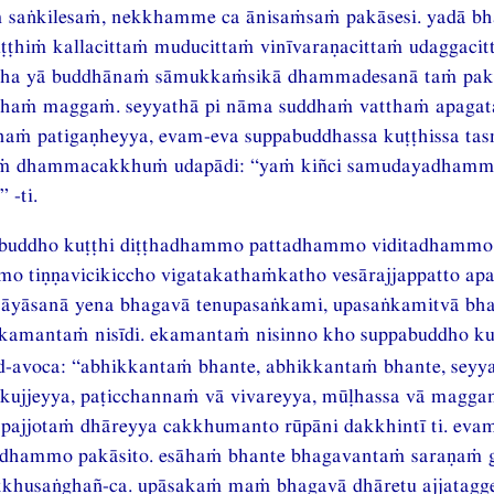
 saṅkilesaṁ, nekkhamme ca ānisaṁsaṁ pakāsesi. yadā bh
ṭhiṁ kallacittaṁ muducittaṁ vinīvaraṇacittaṁ udaggaci
atha yā buddhānaṁ sāmukkaṁsikā dhammadesanā taṁ pak
haṁ maggaṁ. seyyathā pi nāma suddhaṁ vatthaṁ apaga
aṁ patigaṇheyya, evam-eva suppabuddhassa kuṭṭhissa ta
aṁ dhammacakkhuṁ udapādi: “yaṁ kiñci samudayadham
-ti.
pabuddho kuṭṭhi diṭṭhadhammo pattadhammo viditadhammo
o tiṇṇavicikiccho vigatakathaṁkatho vesārajjappatto ap
ṭhāyāsanā yena bhagavā tenupasaṅkami, upasaṅkamitvā b
kamantaṁ nisīdi. ekamantaṁ nisinno kho suppabuddho ku
-avoca: “abhikkantaṁ bhante, abhikkantaṁ bhante, seyya
kkujjeyya, paṭicchannaṁ vā vivareyya, mūḷhassa vā magga
apajjotaṁ dhāreyya cakkhumanto rūpāni dakkhintī ti. eva
 dhammo pakāsito. esāhaṁ bhante bhagavantaṁ saraṇaṁ 
khusaṅghañ-ca. upāsakaṁ maṁ bhagavā dhāretu ajjatagg