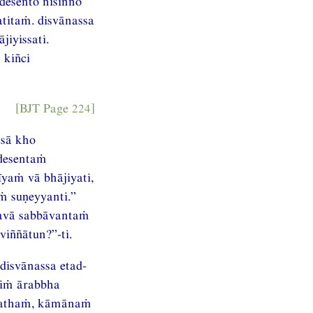
desento nisinno
titaṁ. disvānassa
iyissati.
kiñci
[BJT Page 224]
asā kho
desentaṁ
yaṁ vā bhājiyati,
 suṇeyyanti.”
gavā sabbāvantaṁ
iññātun?”-ti.
disvānassa etad-
hiṁ ārabbha
akathaṁ, kāmānaṁ