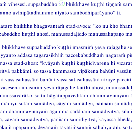
ṁ vihesesi. suppabuddho
bhikkhave kuṭṭhi tiṇṇaṁ sa
panno avinipātadhammo niyato sambodhiparāyano” ti.
ññataro bhikkhu bhagavantaṁ etad-avoca: “ko nu kho bhant
pabuddho kuṭṭhi ahosi, manussadaḷiddo manussakapaṇo ma
 bhikkhave suppabuddho kuṭṭhi imasmiṁ yeva rājagahe seṭṭ
yyanto addasa tagarasikhiṁ paccekabuddhaṁ nagaraṁ pi
nassa etad-ahosi: “kvāyaṁ kuṭṭhi kuṭṭhicīvarena hi vicaratī
itvā pakkāmi. so tassa kammassa vipākena bahūni vassān
ni vassasahassāni bahūni vassasatasahassāni niraye paccitt
asesena imasmiṁ yeva rājagahe kuṭṭhi ahosi, manussadaḷ
anussavarāko. so tathāgatappaveditaṁ dhammavinayaṁ
samādiyi, sutaṁ samādiyi, cāgaṁ samādiyi, paññaṁ samādiy
itaṁ dhammavinayaṁ āgamma saddhaṁ samādiyitvā, sīlaṁ
ā, cāgaṁ samādiyitvā, paññaṁ samidiyitvā, kāyassa bhedā
okaṁ upapanno, devānaṁ tāvatiṁsānaṁ sahabyataṁ. so ta