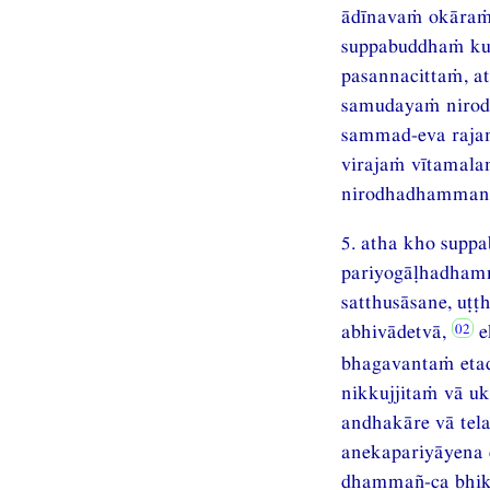
ādīnavaṁ okāraṁ
suppabuddhaṁ kuṭ
pasannacittaṁ, 
samudayaṁ nirod
sammad-eva rajan
virajaṁ vītamal
nirodhadhamman” 
5. atha kho sup
pariyogāḷhadhamm
satthusāsane, uṭ
abhivādetvā,
e
bhagavantaṁ etad
nikkujjitaṁ vā u
andhakāre vā tel
anekapariyāyena
dhammañ-ca bhik