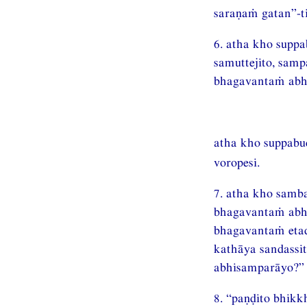
saraṇaṁ gatan”-ti
6. atha kho supp
samuttejito, sam
bhagavantaṁ abh
atha kho suppab
voropesi.
7. atha kho samb
bhagavantaṁ abhi
bhagavantaṁ eta
kathāya sandassit
abhisamparāyo?” 
8. “paṇḍito bhi