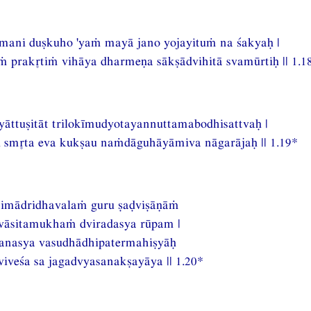
mani duṣkuho 'yaṁ mayā jano yojayituṁ na śakyaḥ |
ṁ praktiṁ vihāya dharmeṇa sākṣādvihitā svamūrtiḥ || 1.1
āyāttuṣitāt trilokīmudyotayannuttamabodhisattvaḥ |
ḥ smta eva kukṣau naṁdāguhāyāmiva nāgarājaḥ || 1.19*
himādridhavalaṁ guru ṣaḍviṣāṇāṁ
vāsitamukhaṁ dviradasya rūpam |
anasya vasudhādhipatermahiṣyāḥ
iveśa sa jagadvyasanakṣayāya || 1.20*