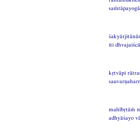
saṁtāpayogād
śakyārjitān
iti dhvajaiś
ktvāpi rātr
sauvarṇaharm
mahībtāṁ m
adhyāśayo vā