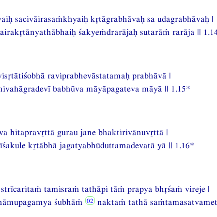
iḥ sacivāirasaṁkhyaiḥ ktāgrabhāvaḥ sa udagrabhāvaḥ |
hairaktānyathābhaiḥ śakyeṁdrarājaḥ sutarāṁ rarāja || 1.1
vistātiśobhā raviprabhevāstatamaḥ prabhāvā |
nivahāgradevī babhūva māyāpagateva māyā || 1.15*
va hitapravttā gurau jane bhaktirivānuvttā |
īśakule ktābhā jagatyabhūduttamadevatā yā || 1.16*
trīcaritaṁ tamisraṁ tathāpi tāṁ prapya bhśaṁ vireje |
khāmupagamya śubhāṁ
naktaṁ tathā saṁtamasatvameti 