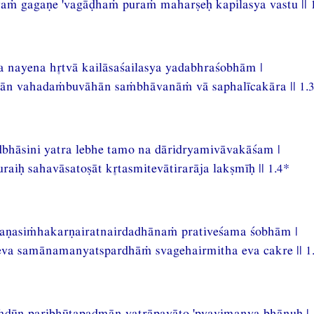
aṁ gagaṇe 'vagāḍhaṁ puraṁ maharṣeḥ kapilasya vastu || 
a nayena htvā kailāsaśailasya yadabhraśobhām |
ān vahadaṁbuvāhān saṁbhāvanāṁ vā saphalīcakāra || 1.
bhāsini yatra lebhe tamo na dāridryamivāvakāśam |
raiḥ sahavāsatoṣāt ktasmitevātirarāja lakṣmīḥ || 1.4*
raṇasiṁhakarṇairatnairdadhānaṁ prativeśama śobhām |
eva samānamanyatspardhāṁ svagehairmitha eva cakre || 1
ūn paribhūtapadmān yatrāpayāto 'pyavimanya bhānuḥ |