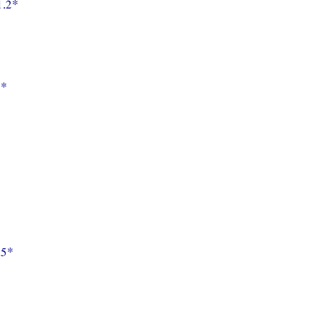
1.2*
3*
.5*