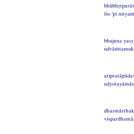
bhūbhtparār
īśo 'pi nity
bhujena yas
udvāṁtamuktā
atipratāpād
udyotayāmās
dharmārthak
vispardhamān