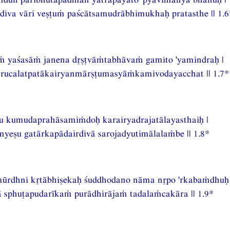
iva vāri veṣṭuṁ paścātsamudrābhimukhaḥ pratasthe || 1.6
āṁ yaśasāṁ janena dṣṭvāṁtabhāvaṁ gamito 'yamindraḥ |
cārucalatpatākairyanmārṣṭumasyāṁkamivodayacchat || 1.7*
au kumudaprahāsamiṁdoḥ karairyadrajatālayasthaiḥ |
yeṣu gatārkapādairdivā sarojadyutimālalaṁbe || 1.8*
ūrdhni ktābhiṣekaḥ śuddhodano nāma npo 'rkabaṁdhuḥ 
 sphuṭapudarīkaṁ purādhirājaṁ tadalaṁcakāra || 1.9*