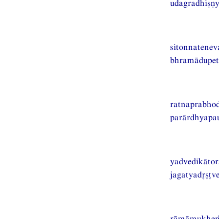
udagradhiṣṇy
sitonnatenev
bhramādupet
ratnaprabhod
parārdhyapau
yadvedikāto
jagatyadṣṭv
rāmāmukheṁd