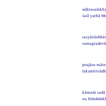
udārasaṁkhya
śaśī yathā b
tasyātiśobhā
samagradevī
prajāsu māte
lakṣmīrivādh
kāmaṁ sadā s
na hīṁdule