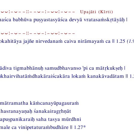
⏑⏑¦−⏑−−¦¦−−⏑−¦−⏑⏑¦−⏑−− Upajāti (Kīrti)
naśca babhūva puṣyastasyāśca devyā vratasaṁsktāyāḥ |
⏑⏑¦−⏑−−¦¦−−⏑−¦−⏑⏑¦−⏑−−
lokahitāya jajñe nirvedanaṁ caiva nirāmayaṁ ca || 1.25
(1.
ādiva tigmabhānuḥ samudbhavanso 'pi ca mātkukṣeḥ |
khairvihatāṁdhakāraiścakāra lokaṁ kanakāvadātam || 1.
amātramatha kāṁcanayūpagauraṁ
sahasranayaṇaḥ śanakairaghṇāt
puṣpanikaraiḥ saha tasya mūrdhni
ale ca vinipetaturaṁbudhāre || 1.27*