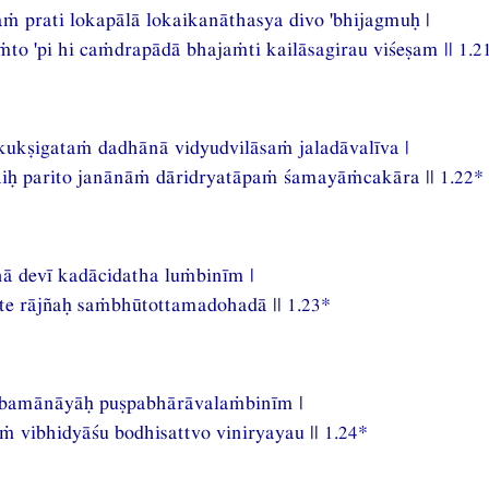
ṁ prati lokapālā lokaikanāthasya divo 'bhijagmuḥ |
ṁto 'pi hi caṁdrapādā bhajaṁti kailāsagirau viśeṣam || 1.2
ukṣigataṁ dadhānā vidyudvilāsaṁ jaladāvalīva |
iḥ parito janānāṁ dāridryatāpaṁ śamayāṁcakāra || 1.22*
nā devī kadācidatha luṁbinīm |
e rājñaḥ saṁbhūtottamadohadā || 1.23*
amānāyāḥ puṣpabhārāvalaṁbinīm |
ṁ vibhidyāśu bodhisattvo viniryayau || 1.24*