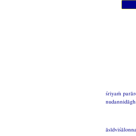
śriyaṁ parār
nudannidāgh
āsīdviśālon