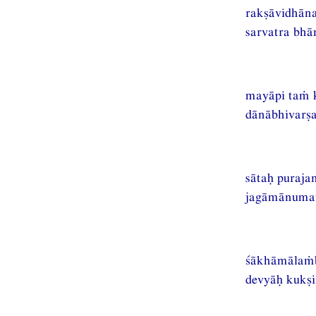
rakṣāvidhāna
sarvatra bhā
mayāpi taṁ k
dānābhivarṣa
sātaḥ puraja
jagāmānumat
śākhāmālaṁb
devyāḥ kukṣi