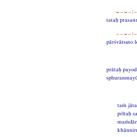
⏑−⏑−¦−
tataḥ prasan
−−⏑−¦−
pārśvātsuto 
prātaḥ payod
sphuranmayū
taṁ jāt
prītaḥ 
maṁdāra
khānnirm