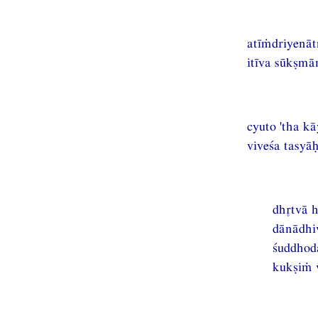
atīṁdriyenāt
itīva sūkṣmā
cyuto 'tha k
viveśa tasyā
dhtvā 
dānādhi
śuddhod
kukṣiṁ v