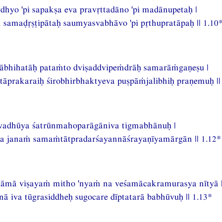
dhyo 'pi sapakṣa eva pravttadāno 'pi madānupetaḥ |
aṁ samaḍṣṭipātaḥ saumyasvabhāvo 'pi pthupratāpaḥ || 1.10
yābhihatāḥ pataṁto dviṣaddvipeṁdrāḥ samarāṁgaṇeṣu |
prakaraiḥ śirobhirbhaktyeva puṣpāṁjalibhiḥ praṇemuḥ ||
avadhūya śatrūnmahoparāgāniva tigmabhānuḥ |
a janaṁ samaṁtātpradarśayannāśrayaṇīyamārgān || 1.12*
āmā viṣayaṁ mitho 'nyaṁ na veśamācakramurasya nītyā 
ā iva tūgrasiddheḥ sugocare dīptatarā babhūvuḥ || 1.13*