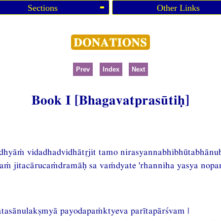
Sections
Other Links
Prev
Index
Next
Book I [Bhagavatprasūtiḥ]
dhyāṁ vidadhadvidhātjit tamo nirasyannabhibhūtabhānub
aṁ jitacārucaṁdramāḥ sa vaṁdyate 'rhanniha yasya nopam
natasānulakṣmyā payodapaṁktyeva parītapārśvam |