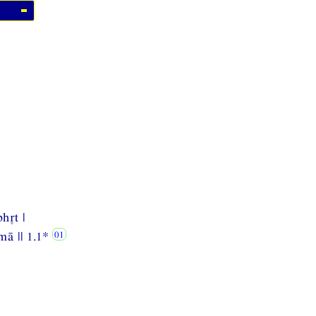
ht |
ā || 1.1*