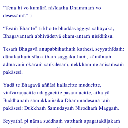
“Tena hi vo kumārā nisīdatha Dhammaṁ vo
desessāmī.” ti
“Evaṁ Bhante” ti kho te bhaddavaggiyā sahāyakā,
Bhagavantaṁ abhivādetvā ekam-antaṁ nisīdiṁsu.
Tesaṁ Bhagavā anupubbikathaṁ kathesi, seyyathīdaṁ:
dānakathaṁ sīlakathaṁ saggakathaṁ, kāmānaṁ
ādīnavaṁ okāraṁ saṅkilesaṁ, nekkhamme ānisaṁsaṁ
pakāsesi.
Yadā te Bhagavā aññāsi kallacitte muducitte,
vinīvaraṇacitte udaggacitte pasannacitte, atha yā
Buddhānaṁ sāmukkaṁsikā Dhammadesanā taṁ
pakāsesi: Dukkhaṁ Samudayaṁ Nirodhaṁ Maggaṁ.
Seyyathā pi nāma suddhaṁ vatthaṁ apagatakāḷakaṁ