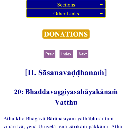
Sections
Other Links
Prev
Index
Next
[II. Sāsanavaḍḍhanaṁ]
20: Bhaddavaggiyasahāyakānaṁ
Vatthu
Atha kho Bhagavā Bārāṇasiyaṁ yathābhirantaṁ
viharitvā, yena Uruvelā tena cārikaṁ pakkāmi. Atha