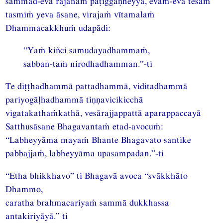
sammad-eva rajanaṁ paṭiggaṇheyya, evam-eva tesaṁ
tasmiṁ yeva āsane, virajaṁ vītamalaṁ
Dhammacakkhuṁ udapādi:
“Yaṁ kiñci samudayadhammaṁ,
sabban-taṁ nirodhadhamman.”-ti
Te diṭṭhadhammā pattadhammā, viditadhammā
pariyogāḷhadhammā tiṇṇavicikicchā
vigatakathaṁkathā, vesārajjappattā aparappaccayā
Satthusāsane Bhagavantaṁ etad-avocuṁ:
“Labheyyāma mayaṁ Bhante Bhagavato santike
pabbajjaṁ, labheyyāma upasampadan.”-ti
“Etha bhikkhavo” ti Bhagavā avoca “svākkhāto
Dhammo,
caratha brahmacariyaṁ sammā dukkhassa
antakiriyāyā.” ti