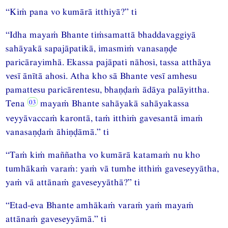
“Kiṁ pana vo kumārā itthiyā?” ti
“Idha mayaṁ Bhante tiṁsamattā bhaddavaggiyā
sahāyakā sapajāpatikā, imasmiṁ vanasaṇḍe
paricārayimhā. Ekassa pajāpati nāhosi, tassa atthāya
vesī ānītā ahosi. Atha kho sā Bhante vesī amhesu
pamattesu paricārentesu, bhaṇḍaṁ ādāya palāyittha.
Tena
mayaṁ Bhante sahāyakā sahāyakassa
veyyāvaccaṁ karontā, taṁ itthiṁ gavesantā imaṁ
vanasaṇḍaṁ āhiṇḍāmā.” ti
“Taṁ kiṁ maññatha vo kumārā katamaṁ nu kho
tumhākaṁ varaṁ: yaṁ vā tumhe itthiṁ gaveseyyātha,
yaṁ vā attānaṁ gaveseyyāthā?” ti
“Etad-eva Bhante amhākaṁ varaṁ yaṁ mayaṁ
attānaṁ gaveseyyāmā.” ti