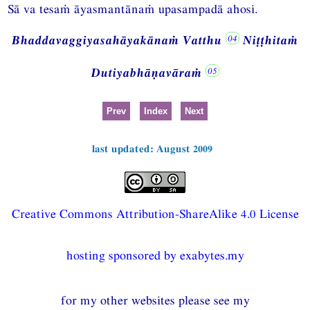
Sā va tesaṁ āyasmantānaṁ upasampadā ahosi.
Bhaddavaggiyasahāyakānaṁ Vatthu
Niṭṭhitaṁ
Dutiyabhāṇavāraṁ
Prev
Index
Next
last updated: August 2009
Creative Commons Attribution-ShareAlike 4.0 License
hosting sponsored by exabytes.my
for my other websites please see my