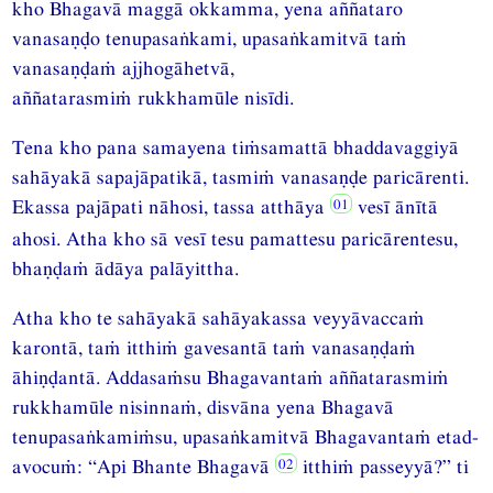
kho Bhagavā maggā okkamma, yena aññataro
vanasaṇḍo tenupasaṅkami, upasaṅkamitvā taṁ
vanasaṇḍaṁ ajjhogāhetvā,
aññatarasmiṁ rukkhamūle nisīdi.
Tena kho pana samayena tiṁsamattā bhaddavaggiyā
sahāyakā sapajāpatikā, tasmiṁ vanasaṇḍe paricārenti.
Ekassa pajāpati nāhosi, tassa atthāya
vesī ānītā
ahosi. Atha kho sā vesī tesu pamattesu paricārentesu,
bhaṇḍaṁ ādāya palāyittha.
Atha kho te sahāyakā sahāyakassa veyyāvaccaṁ
karontā, taṁ itthiṁ gavesantā taṁ vanasaṇḍaṁ
āhiṇḍantā. Addasaṁsu Bhagavantaṁ aññatarasmiṁ
rukkhamūle nisinnaṁ, disvāna yena Bhagavā
tenupasaṅkamiṁsu, upasaṅkamitvā Bhagavantaṁ etad-
avocuṁ: “Api Bhante Bhagavā
itthiṁ passeyyā?” ti