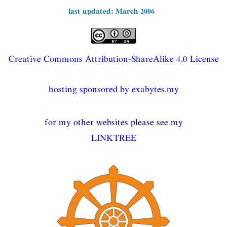
last updated: March 2006
Creative Commons Attribution-ShareAlike 4.0 License
hosting sponsored by exabytes.my
for my other websites please see my
LINKTREE