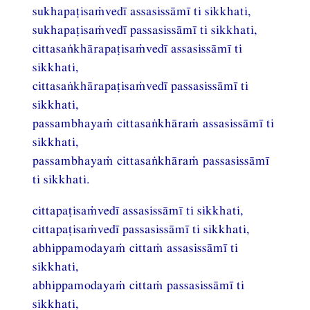
sukhapaṭisaṁvedī assasissāmī ti sikkhati,
sukhapaṭisaṁvedī passasissāmī ti sikkhati,
cittasaṅkhārapaṭisaṁvedī assasissāmī ti
sikkhati,
cittasaṅkhārapaṭisaṁvedī passasissāmī ti
sikkhati,
passambhayaṁ cittasaṅkhāraṁ assasissāmī ti
sikkhati,
passambhayaṁ cittasaṅkhāraṁ passasissāmī
ti sikkhati.
cittapaṭisaṁvedī assasissāmī ti sikkhati,
cittapaṭisaṁvedī passasissāmī ti sikkhati,
abhippamodayaṁ cittaṁ assasissāmī ti
sikkhati,
abhippamodayaṁ cittaṁ passasissāmī ti
sikkhati,