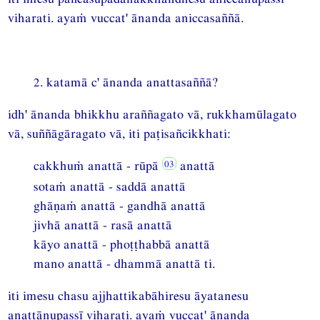
viharati. ayaṁ vuccat' ānanda aniccasaññā.
2. katamā c' ānanda anattasaññā?
idh' ānanda bhikkhu araññagato vā, rukkhamūlagato
vā, suññāgāragato vā, iti paṭisañcikkhati:
cakkhuṁ anattā - rūpā
anattā
sotaṁ anattā - saddā anattā
ghāṇaṁ anattā - gandhā anattā
jivhā anattā - rasā anattā
kāyo anattā - phoṭṭhabbā anattā
mano anattā - dhammā anattā ti.
iti imesu chasu ajjhattikabāhiresu āyatanesu
anattānupassī viharati. ayaṁ vuccat' ānanda