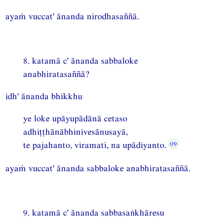
ayaṁ vuccat' ānanda nirodhasaññā.
8. katamā c' ānanda sabbaloke
anabhiratasaññā?
idh' ānanda bhikkhu
ye loke upāyupādānā cetaso
adhiṭṭhānābhinivesānusayā,
te pajahanto, viramati, na upādiyanto.
ayaṁ vuccat' ānanda sabbaloke anabhiratasaññā.
9. katamā c' ānanda sabbasaṅkhāresu