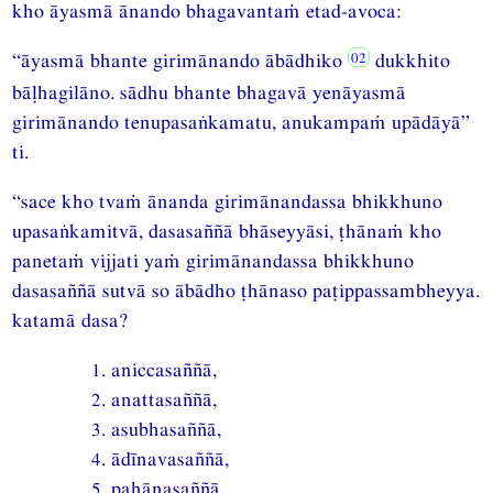
kho āyasmā ānando bhagavantaṁ etad-avoca:
“āyasmā bhante girimānando ābādhiko
dukkhito
bāḷhagilāno. sādhu bhante bhagavā yenāyasmā
girimānando tenupasaṅkamatu, anukampaṁ upādāyā”
ti.
“sace kho tvaṁ ānanda girimānandassa bhikkhuno
upasaṅkamitvā, dasasaññā bhāseyyāsi, ṭhānaṁ kho
panetaṁ vijjati yaṁ girimānandassa bhikkhuno
dasasaññā sutvā so ābādho ṭhānaso paṭippassambheyya.
katamā dasa?
1. aniccasaññā,
2. anattasaññā,
3. asubhasaññā,
4. ādīnavasaññā,
5. pahānasaññā,