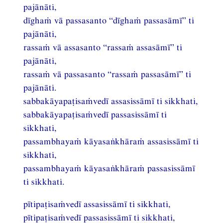
pajānāti,
dīghaṁ vā passasanto “dīghaṁ passasāmī” ti
pajānāti,
rassaṁ vā assasanto “rassaṁ assasāmī” ti
pajānāti,
rassaṁ vā passasanto “rassaṁ passasāmī” ti
pajānāti.
sabbakāyapaṭisaṁvedī assasissāmī ti sikkhati,
sabbakāyapaṭisaṁvedī passasissāmī ti
sikkhati,
passambhayaṁ kāyasaṅkhāraṁ assasissāmī ti
sikkhati,
passambhayaṁ kāyasaṅkhāraṁ passasissāmī
ti sikkhati.
pītipaṭisaṁvedī assasissāmī ti sikkhati,
pītipaṭisaṁvedī passasissāmī ti sikkhati,