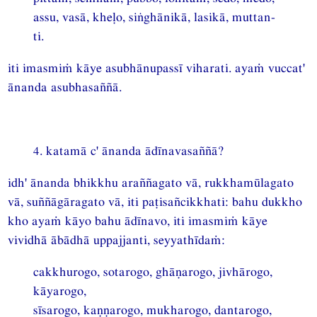
assu, vasā, kheḷo, siṅghānikā, lasikā, muttan-
ti.
iti imasmiṁ kāye asubhānupassī viharati. ayaṁ vuccat'
ānanda asubhasaññā.
4. katamā c' ānanda ādīnavasaññā?
idh' ānanda bhikkhu araññagato vā, rukkhamūlagato
vā, suññāgāragato vā, iti paṭisañcikkhati: bahu dukkho
kho ayaṁ kāyo bahu ādīnavo, iti imasmiṁ kāye
vividhā ābādhā uppajjanti, seyyathīdaṁ:
cakkhurogo, sotarogo, ghāṇarogo, jivhārogo,
kāyarogo,
sīsarogo, kaṇṇarogo, mukharogo, dantarogo,