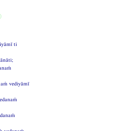
yāmī ti
ānāti;
danaṁ
naṁ vediyāmī
vedanaṁ
edanaṁ
aṁ vedanaṁ