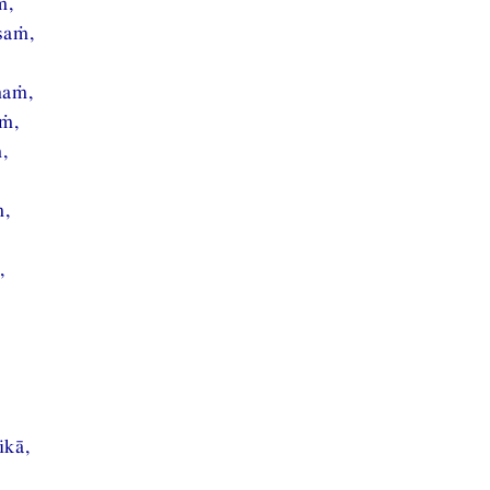
ṁ,
saṁ,
ṇaṁ,
ṁ,
,
,
,
ikā,