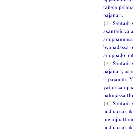
tañ-ca pajān
pajānāti.
{2}
Santaṁ v
asantaṁ vā a
anuppannassa
byāpādassa p
anuppādo hoti
{3}
Santaṁ v
pajānāti; as
ti pajānāti.
yathā ca upp
pahīnassa th
{4}
Santaṁ v
uddhaccakukk
me ajjhattaṁ
uddhaccakukk