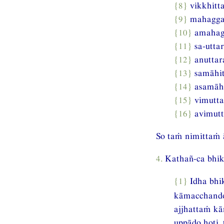
{8}
vikkhitt
{9}
mahaggat
{10}
amahagg
{11}
sa-utta
{12}
anuttar
{13}
samāhit
{14}
asamāhi
{15}
vimutta
{16}
avimutt
So taṁ nimittaṁ ā
4.
Kathañ-ca bhik
{1}
Idha bhi
kāmacchando
ajjhattaṁ k
uppādo hoti,