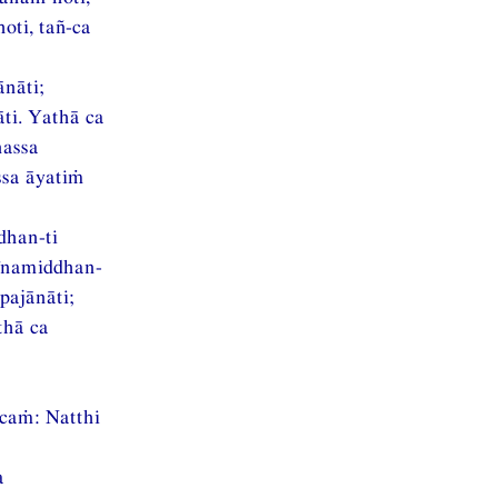
oti, tañ-ca
nāti;
ti. Yathā ca
nassa
ssa āyatiṁ
dhan-ti
hīnamiddhan-
pajānāti;
thā ca
caṁ: Natthi
a