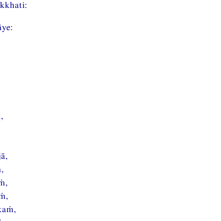
kkhati:
āye:
,
ā,
,
ṁ,
ṁ,
kaṁ,