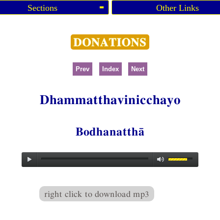
Sections
Other Links
Prev
Index
Next
Dhammatthavinicchayo
Bodhanatthā
right click to download mp3