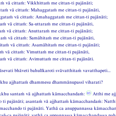
aṁ vā cittaṁ: Vikkhittaṁ me cittan-ti pajānāti;
aṁ vā cittaṁ: Mahaggataṁ me cittan-ti pajānāti,
ataṁ vā cittaṁ: Amahaggataṁ me cittan-ti pajānāti;
raṁ vā cittaṁ: Sa-uttaraṁ me cittan-ti pajānāti,
aṁ vā cittaṁ: Anuttaraṁ me cittan-ti pajānāti;
aṁ vā cittaṁ: Samāhitaṁ me cittan-ti pajānāti,
taṁ vā cittaṁ: Asamāhitaṁ me cittan-ti pajānāti;
ṁ vā cittaṁ: Vimuttaṁ me cittan-ti pajānāti,
aṁ vā cittaṁ: Avimuttaṁ me cittan-ti pajānāti.
sevati bhāveti bahulīkaroti svāvatthitaṁ vavatthapeti...
khu ajjhattaṁ dhammesu dhammānupassī viharati?
kkhu santaṁ vā ajjhattaṁ kāmacchandaṁ:
Atthi me aj
 ti pajānāti; asantaṁ vā ajjhattaṁ kāmacchandaṁ: Natth
āmacchando ti pajānāti. Yathā ca anuppannassa kāmaccha
 tañ-ca pajānāti; yathā ca uppannassa kāmacchandassa pa