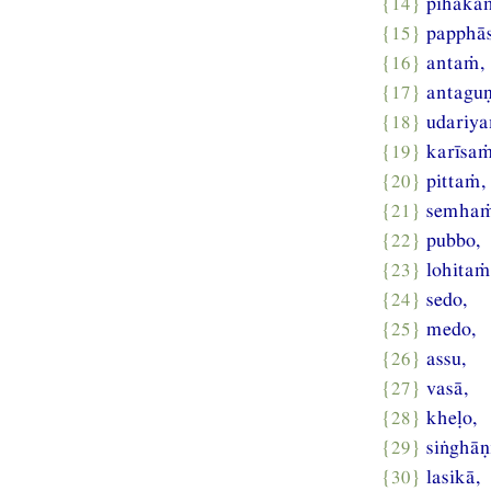
{14}
pihaka
{15}
papphā
{16}
antaṁ,
{17}
antagu
{18}
udariya
{19}
karīsaṁ
{20}
pittaṁ,
{21}
semhaṁ
{22}
pubbo,
{23}
lohitaṁ
{24}
sedo,
{25}
medo,
{26}
assu,
{27}
vasā,
{28}
kheḷo,
{29}
siṅghāṇ
{30}
lasikā,