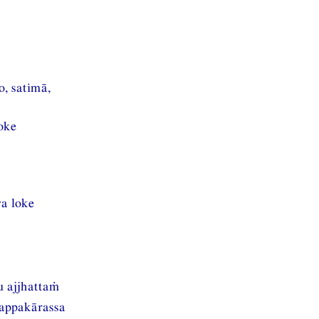
o, satimā,
oke
a loke
u ajjhattaṁ
appakārassa