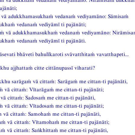
ajānāti;
 vā adukkhamasukhaṁ vedanaṁ vediyamāno: Sāmisaṁ
khaṁ vedanaṁ vediyāmī ti pajānāti;
aṁ vā adukkhamasukhaṁ vedanaṁ vediyamāno: Nirāmis
khaṁ vedanaṁ vediyāmī ti pajānāti.
sevati bhāveti bahulīkaroti svāvatthitaṁ vavatthapeti...
hu ajjhattaṁ citte cittānupassī viharati?
kkhu sarāgaṁ vā cittaṁ: Sarāgaṁ me cittan-ti pajānāti,
ṁ vā cittaṁ: Vītarāgaṁ me cittan-ti pajānāti;
vā cittaṁ: Sadosaṁ me cittan-ti pajānāti,
ṁ vā cittaṁ: Vītadosaṁ me cittan-ti pajānāti;
vā cittaṁ: Samohaṁ me cittan-ti pajānāti,
ṁ vā cittaṁ: Vītamohaṁ me cittan-ti pajānāti;
aṁ vā cittaṁ: Saṅkhittaṁ me cittan-ti pajānāti,