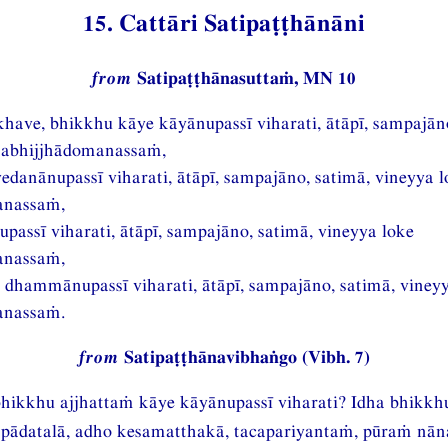
15. Cattāri Satipaṭṭhānāni
from
Satipaṭṭhānasuttaṁ, MN 10
have, bhikkhu kāye kāyānupassī viharati, ātāpī, sampajān
 abhijjhādomanassaṁ,
danānupassī viharati, ātāpī, sampajāno, satimā, vineyya l
anassaṁ,
nupassī viharati, ātāpī, sampajāno, satimā, vineyya loke
anassaṁ,
hammānupassī viharati, ātāpī, sampajāno, satimā, vineyy
anassaṁ.
from
Satipaṭṭhānavibhaṅgo (Vibh. 7)
hikkhu ajjhattaṁ kāye kāyānupassī viharati? Idha bhikkh
ādatalā, adho kesamatthakā, tacapariyantaṁ, pūraṁ nān