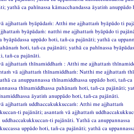
āti; yathā ca pahīnassa kāmacchandassa āyatiṁ anuppādo h
ā ajjhattaṁ byāpādaṁ: Atthi me ajjhattaṁ byāpādo ti pajā
jjhattaṁ byāpādaṁ: natthi me ajjhattaṁ byāpādo ti pajānā
 byāpādassa uppādo hoti, tañ-ca pajānāti; yathā ca uppan
ahānaṁ hoti, tañ-ca pajānāti; yathā ca pahīnassa byāpāda
, tañ-ca pajānāti.
ā ajjhattaṁ thīnamiddhaṁ : Atthi me ajjhattaṁ thīnamid
antaṁ vā ajjhattaṁ thīnamiddhaṁ: Natthi me ajjhattaṁ t
 Yathā ca anuppannassa thīnamiddhassa uppādo hoti, tañ-ca 
annassa thīnamiddhassa pahānaṁ hoti, tañ-ca pajānāti; ya
īnamiddhassa āyatiṁ anuppādo hoti, tañ-ca pajānāti.
ā ajjhattaṁ uddhaccakukkuccaṁ: Atthi me ajjhattaṁ
uccan-ti pajānāti; asantaṁ vā ajjhattaṁ uddhaccakukkuc
 uddhaccakukkuccan-ti pajānāti. Yathā ca anuppannassa
uccassa uppādo hoti, tañ-ca pajānāti; yathā ca uppannass