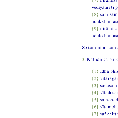
vediyāmī ti p
{8}
sāmisaṁ
adukkhamasu
{9}
nirāmis
adukkhamasu
So taṁ nimittaṁ ā
3.
Kathañ-ca bhikk
{1}
Idha bhi
{2}
vītarāga
{3}
sadosaṁ 
{4}
vītadosa
{5}
samohaṁ 
{6}
vītamoha
{7}
saṅkhitt