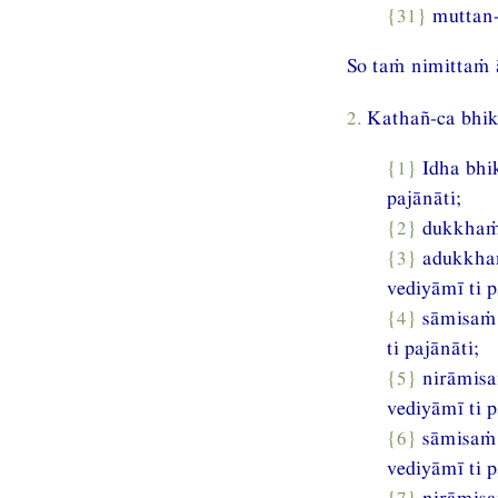
{31}
muttan-
So taṁ nimittaṁ ā
2.
Kathañ-ca bhik
{1}
Idha bh
pajānāti;
{2}
dukkhaṁ
{3}
adukkha
vediyāmī ti p
{4}
sāmisaṁ
ti pajānāti;
{5}
nirāmis
vediyāmī ti p
{6}
sāmisaṁ
vediyāmī ti p
{7}
nirāmis