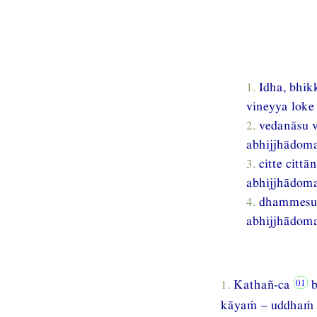
1.
Idha, bhikk
vineyya loke
2.
vedanāsu ve
abhijjhādom
3.
citte cittā
abhijjhādom
4.
dhammesu d
abhijjhādom
1.
Kathañ-ca
b
kāyaṁ – uddhaṁ p