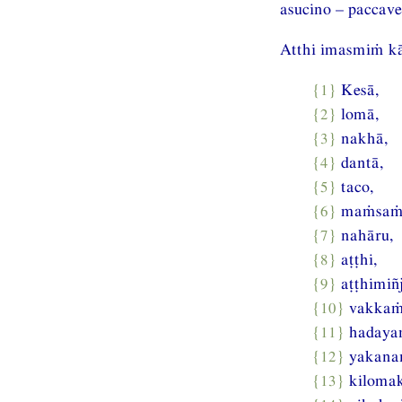
asucino – paccave
Atthi imasmiṁ k
{1}
Kesā,
{2}
lomā,
{3}
nakhā,
{4}
dantā,
{5}
taco,
{6}
maṁsaṁ
{7}
nahāru,
{8}
aṭṭhi,
{9}
aṭṭhimiñj
{10}
vakkaṁ
{11}
hadaya
{12}
yakana
{13}
kiloma