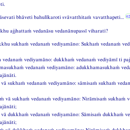
ti.
sevati bhāveti bahulīkaroti svāvatthitaṁ vavatthapeti...
khu ajjhattaṁ vedanāsu vedanānupassī viharati?
ikkhu sukhaṁ vedanaṁ vediyamāno: Sukhaṁ vedanaṁ vedi
 vedanaṁ vediyamāno: dukkhaṁ vedanaṁ vediyāmī ti paj
masukhaṁ vedanaṁ vediyamāno: adukkhamasukhaṁ ve
ajānāti.
 vā sukhaṁ vedanaṁ vediyamāno: sāmisaṁ sukhaṁ veda
aṁ vā sukhaṁ vedanaṁ vediyamāno: Nirāmisaṁ sukhaṁ 
ajānāti;
 vā dukkhaṁ vedanaṁ vediyamāno: Sāmisaṁ dukkhaṁ v
ajānāti;
aṁ vā dukkhaṁ vedanaṁ vediyamāno: Nirāmisaṁ dukkh