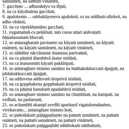
sannāmeti, na satthiṁ vināmeti,
7.
gacchato ... adharakāyo va iñjati,
8.
na ca kāyabalena gacchati,
9.
apalokento ... sabbakāyeneva apaloketi, so na uddhaṁ ulloketi, na
adho oloketi,
10.
na ca vipekkhamāno gacchati,
11.
yugamattañ-ca pekkhati, tato cassa uttari anāvaṭaṁ
ñāṇadassanaṁ bhavati,
12.
so antaragharaṁ pavisanto na kāyaṁ unnāmeti, na kāyaṁ
onāmeti, na kāyaṁ sannāmeti, na kāyaṁ vināmeti,
13.
so nātidūre nāccāsanne āsanassa parivattati,
14.
na ca pāṇinā ālambitvā āsane nisīdati,
15.
na ca āsanasmiṁ kāyaṁ pakkhipati,
16.
so antaraghare nisinno samāno na hatthakukkuccaṁ āpajjati, na
pādakukkuccaṁ āpajjati,
17.
na adduvena adduvaṁ āropetvā nisīdati,
18.
na ca gopphakena gopphakaṁ āropetvā nisīdati,
19.
na ca pāṇinā hanukaṁ upadahitvā nisīdati,
20.
so antaraghare nisinno samāno na chambhati, na kampati, na
vedhati, na paritassati,
21.
so achambhī akampī avedhī aparitassī vigatalomahaṁso,
vivekavatto... antaraghare nisinno hoti,
22.
so pattodakaṁ paṭiggaṇhanto na pattaṁ unnāmeti, na pattaṁ
onāmeti, na pattaṁ sannāmeti, na pattaṁ vināmeti,
23.
so pattodakaṁ paṭiggaṇhāti nātithokaṁ nātibahuṁ,