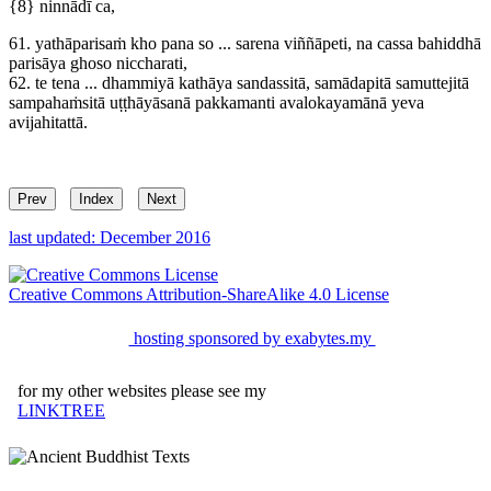
{8}
ninnādī ca,
61.
yathāparisaṁ kho pana so ... sarena viññāpeti, na cassa bahiddhā
parisāya ghoso niccharati,
62.
te tena ... dhammiyā kathāya sandassitā, samādapitā samuttejitā
sampahaṁsitā uṭṭhāyāsanā pakkamanti avalokayamānā yeva
avijahitattā.
Prev
Index
Next
last updated: December 2016
Creative Commons Attribution-ShareAlike 4.0 License
hosting sponsored by exabytes.my
for my other websites please see my
LINKTREE