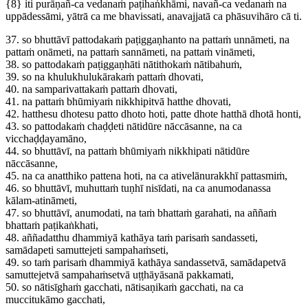
{8}
iti purāṇañ-ca vedanaṁ paṭihaṅkhāmi, navañ-ca vedanaṁ na
uppādessāmi, yātrā ca me bhavissati, anavajjatā ca phāsuvihāro cā ti.
37.
so bhuttāvī pattodakaṁ paṭiggaṇhanto na pattaṁ unnāmeti, na
pattaṁ onāmeti, na pattaṁ sannāmeti, na pattaṁ vināmeti,
38.
so pattodakaṁ paṭiggaṇhāti nātithokaṁ nātibahuṁ,
39.
so na khulukhulukārakaṁ pattaṁ dhovati,
40.
na samparivattakaṁ pattaṁ dhovati,
41.
na pattaṁ bhūmiyaṁ nikkhipitvā hatthe dhovati,
42.
hatthesu dhotesu patto dhoto hoti, patte dhote hatthā dhotā honti,
43.
so pattodakaṁ chaḍḍeti nātidūre nāccāsanne, na ca
vicchaḍḍayamāno,
44.
so bhuttāvī, na pattaṁ bhūmiyaṁ nikkhipati nātidūre
nāccāsanne,
45.
na ca anatthiko pattena hoti, na ca ativelānurakkhī pattasmiṁ,
46.
so bhuttāvī, muhuttaṁ tuṇhī nisīdati, na ca anumodanassa
kālam-atināmeti,
47.
so bhuttāvī, anumodati, na taṁ bhattaṁ garahati, na aññaṁ
bhattaṁ paṭikaṅkhati,
48.
aññadatthu dhammiyā kathāya taṁ parisaṁ sandasseti,
samādapeti samuttejeti sampahaṁseti,
49.
so taṁ parisaṁ dhammiyā kathāya sandassetvā, samādapetvā
samuttejetvā sampahaṁsetvā uṭṭhāyāsanā pakkamati,
50.
so nātisīghaṁ gacchati, nātisaṇikaṁ gacchati, na ca
muccitukāmo gacchati,