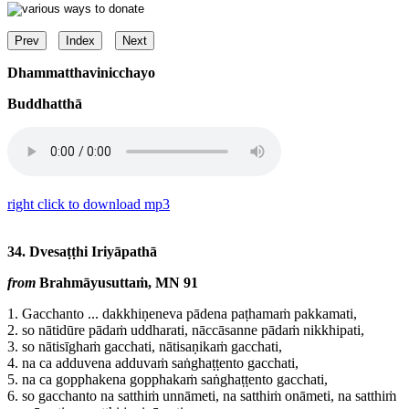
Prev
Index
Next
Dhammatthavinicchayo
Buddhatthā
right click to download mp3
34. Dvesaṭṭhi Iriyāpathā
from
Brahmāyusuttaṁ, MN 91
1.
Gacchanto ... dakkhiṇeneva pādena paṭhamaṁ pakkamati,
2.
so nātidūre pādaṁ uddharati, nāccāsanne pādaṁ nikkhipati,
3.
so nātisīghaṁ gacchati, nātisaṇikaṁ gacchati,
4.
na ca adduvena adduvaṁ saṅghaṭṭento gacchati,
5.
na ca gopphakena gopphakaṁ saṅghaṭṭento gacchati,
6.
so gacchanto na satthiṁ unnāmeti, na satthiṁ onāmeti, na satthiṁ