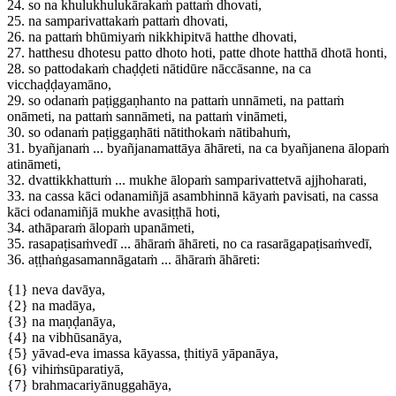
24.
so na khulukhulukārakaṁ pattaṁ dhovati,
25.
na samparivattakaṁ pattaṁ dhovati,
26.
na pattaṁ bhūmiyaṁ nikkhipitvā hatthe dhovati,
27.
hatthesu dhotesu patto dhoto hoti, patte dhote hatthā dhotā honti,
28.
so pattodakaṁ chaḍḍeti nātidūre nāccāsanne, na ca
vicchaḍḍayamāno,
29.
so odanaṁ paṭiggaṇhanto na pattaṁ unnāmeti, na pattaṁ
onāmeti, na pattaṁ sannāmeti, na pattaṁ vināmeti,
30.
so odanaṁ paṭiggaṇhāti nātithokaṁ nātibahuṁ,
31.
byañjanaṁ ... byañjanamattāya āhāreti, na ca byañjanena ālopaṁ
atināmeti,
32.
dvattikkhattuṁ ... mukhe ālopaṁ samparivattetvā ajjhoharati,
33.
na cassa kāci odanamiñjā asambhinnā kāyaṁ pavisati, na cassa
kāci odanamiñjā mukhe avasiṭṭhā hoti,
34.
athāparaṁ ālopaṁ upanāmeti,
35.
rasapaṭisaṁvedī ... āhāraṁ āhāreti, no ca rasarāgapaṭisaṁvedī,
36.
aṭṭhaṅgasamannāgataṁ ... āhāraṁ āhāreti:
{1}
neva davāya,
{2}
na madāya,
{3}
na maṇḍanāya,
{4}
na vibhūsanāya,
{5}
yāvad-eva imassa kāyassa, ṭhitiyā yāpanāya,
{6}
vihiṁsūparatiyā,
{7}
brahmacariyānuggahāya,