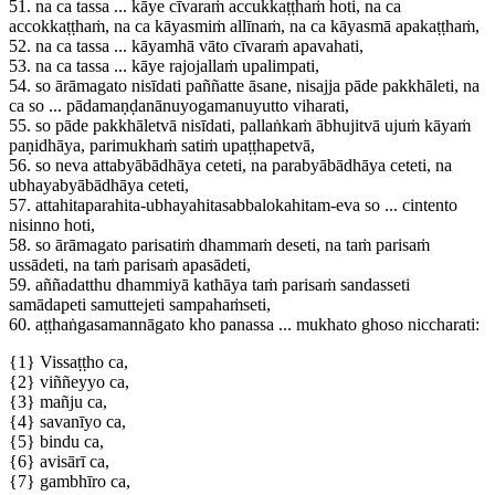
51.
na ca tassa ... kāye cīvaraṁ accukkaṭṭhaṁ hoti, na ca
accokkaṭṭhaṁ, na ca kāyasmiṁ allīnaṁ, na ca kāyasmā apakaṭṭhaṁ,
52.
na ca tassa ... kāyamhā vāto cīvaraṁ apavahati,
53.
na ca tassa ... kāye rajojallaṁ upalimpati,
54.
so ārāmagato nisīdati paññatte āsane, nisajja pāde pakkhāleti, na
ca so ... pādamaṇḍanānuyogamanuyutto viharati,
55.
so pāde pakkhāletvā nisīdati, pallaṅkaṁ ābhujitvā ujuṁ kāyaṁ
paṇidhāya, parimukhaṁ satiṁ upaṭṭhapetvā,
56.
so neva attabyābādhāya ceteti, na parabyābādhāya ceteti, na
ubhayabyābādhāya ceteti,
57.
attahitaparahita-ubhayahitasabbalokahitam-eva so ... cintento
nisinno hoti,
58.
so ārāmagato parisatiṁ dhammaṁ deseti, na taṁ parisaṁ
ussādeti, na taṁ parisaṁ apasādeti,
59.
aññadatthu dhammiyā kathāya taṁ parisaṁ sandasseti
samādapeti samuttejeti sampahaṁseti,
60.
aṭṭhaṅgasamannāgato kho panassa ... mukhato ghoso niccharati:
{1}
Vissaṭṭho ca,
{2}
viññeyyo ca,
{3}
mañju ca,
{4}
savanīyo ca,
{5}
bindu ca,
{6}
avisārī ca,
{7}
gambhīro ca,