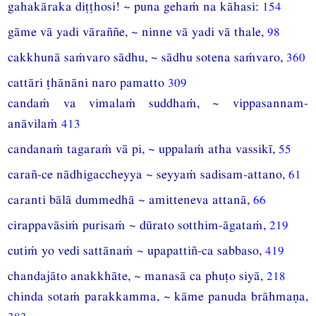
gahakāraka diṭṭhosi! ~ puna gehaṁ na kāhasi:
154
gāme vā yadi vāraññe, ~ ninne vā yadi vā thale,
98
cakkhunā saṁvaro sādhu, ~ sādhu sotena saṁvaro,
360
cattāri ṭhānāni naro pamatto
309
candaṁ va vimalaṁ suddhaṁ, ~ vippasannam-
anāvilaṁ
413
candanaṁ tagaraṁ vā pi, ~ uppalaṁ atha vassikī,
55
carañ-ce nādhigaccheyya ~ seyyaṁ sadisam-attano,
61
caranti bālā dummedhā ~ amitteneva attanā,
66
cirappavāsiṁ purisaṁ ~ dūrato sotthim-āgataṁ,
219
cutiṁ yo vedi sattānaṁ ~ upapattiñ-ca sabbaso,
419
chandajāto anakkhāte, ~ manasā ca phuṭo siyā,
218
chinda sotaṁ parakkamma, ~ kāme panuda brāhmaṇa,