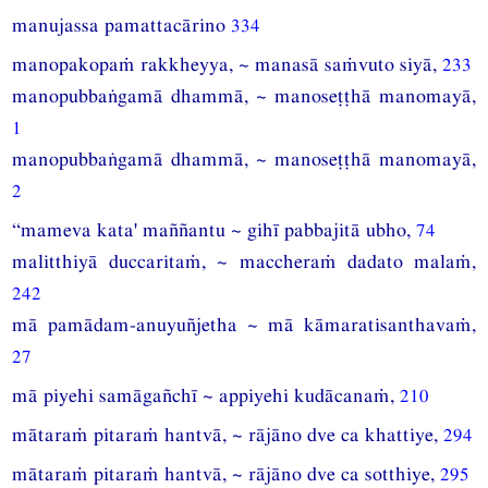
manujassa pamattacārino
334
manopakopaṁ rakkheyya, ~ manasā saṁvuto siyā,
233
manopubbaṅgamā dhammā, ~ manoseṭṭhā manomayā,
1
manopubbaṅgamā dhammā, ~ manoseṭṭhā manomayā,
2
“mameva kata' maññantu ~ gihī pabbajitā ubho,
74
malitthiyā duccaritaṁ, ~ maccheraṁ dadato malaṁ,
242
mā pamādam-anuyuñjetha ~ mā kāmaratisanthavaṁ,
27
mā piyehi samāgañchī ~ appiyehi kudācanaṁ,
210
mātaraṁ pitaraṁ hantvā, ~ rājāno dve ca khattiye,
294
mātaraṁ pitaraṁ hantvā, ~ rājāno dve ca sotthiye,
295