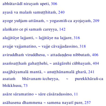
abhūtavādī nirayaṁ upeti,
306
ayasā va malaṁ samuṭṭhitaṁ,
240
ayoge yuñjam-attānaṁ, ~ yogasmiñ-ca ayojayaṁ,
209
alaṅkato ce pi samaṁ careyya,
142
alajjitāye lajjanti, ~ lajjitāye na lajjare,
316
avajje vajjamatino, ~ vajje cāvajjadassino,
318
aviruddhaṁ viruddhesu, ~ attadaṇḍesu nibbutaṁ,
406
asaṁsaṭṭhaṁ gahaṭṭhehi, ~ anāgārehi cūbhayaṁ,
404
asajjhāyamalā mantā, ~ anuṭṭhānamalā gharā,
241
asataṁ bhāvanam-iccheyya, ~ purekkhārañ-ca
bhikkhusu,
73
asāre sāramatino ~ sāre cāsāradassino,
11
asāhasena dhammena ~ samena nayatī pare,
257