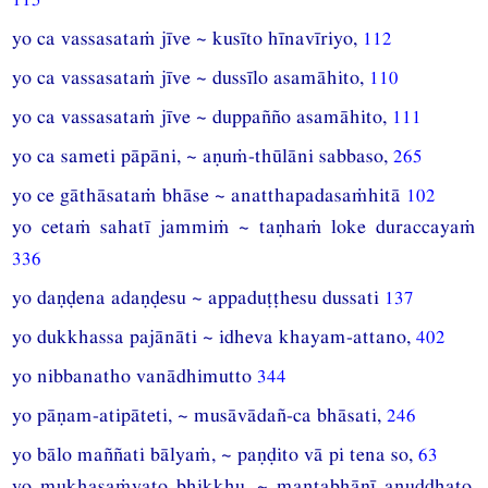
yo ca vassasataṁ jīve ~ kusīto hīnavīriyo,
112
yo ca vassasataṁ jīve ~ dussīlo asamāhito,
110
yo ca vassasataṁ jīve ~ duppañño asamāhito,
111
yo ca sameti pāpāni, ~ aṇuṁ-thūlāni sabbaso,
265
yo ce gāthāsataṁ bhāse ~ anatthapadasaṁhitā
102
yo cetaṁ sahatī jammiṁ ~ taṇhaṁ loke duraccayaṁ
336
yo daṇḍena adaṇḍesu ~ appaduṭṭhesu dussati
137
yo dukkhassa pajānāti ~ idheva khayam-attano,
402
yo nibbanatho vanādhimutto
344
yo pāṇam-atipāteti, ~ musāvādañ-ca bhāsati,
246
yo bālo maññati bālyaṁ, ~ paṇḍito vā pi tena so,
63
yo mukhasaṁyato bhikkhu, ~ mantabhāṇī anuddhato,