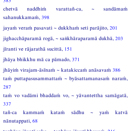
383
chetvā naddhiṁ varattañ-ca, ~ sandāmaṁ
sahanukkamaṁ,
398
jayaṁ veraṁ pasavati ~ dukkhaṁ seti parājito,
201
jighacchāparamā rogā, ~ saṅkhāraparamā dukhā,
203
jīranti ve rājarathā sucittā,
151
jhāya bhikkhu mā ca pāmado,
371
jhāyiṁ virajam-āsīnaṁ ~ katakiccaṁ anāsavaṁ
386
taṁ puttapasusammattaṁ ~ byāsattamanasaṁ naraṁ,
287
taṁ vo vadāmi bhaddaṁ vo, ~ yāvantettha samāgatā,
337
tañ-ca kammaṁ kataṁ sādhu ~ yaṁ katvā
nānutappati,
68