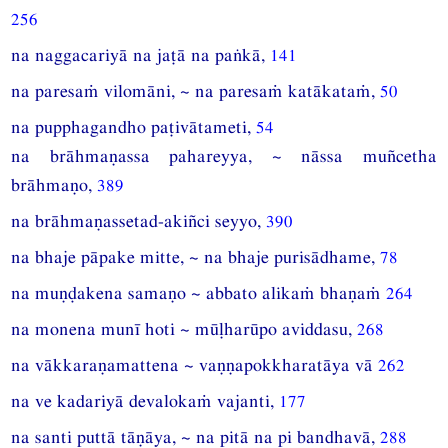
256
na naggacariyā na jaṭā na paṅkā,
141
na paresaṁ vilomāni, ~ na paresaṁ katākataṁ,
50
na pupphagandho paṭivātameti,
54
na brāhmaṇassa pahareyya, ~ nāssa muñcetha
brāhmaṇo,
389
na brāhmaṇassetad-akiñci seyyo,
390
na bhaje pāpake mitte, ~ na bhaje purisādhame,
78
na muṇḍakena samaṇo ~ abbato alikaṁ bhaṇaṁ
264
na monena munī hoti ~ mūḷharūpo aviddasu,
268
na vākkaraṇamattena ~ vaṇṇapokkharatāya vā
262
na ve kadariyā devalokaṁ vajanti,
177
na santi puttā tāṇāya, ~ na pitā na pi bandhavā,
288