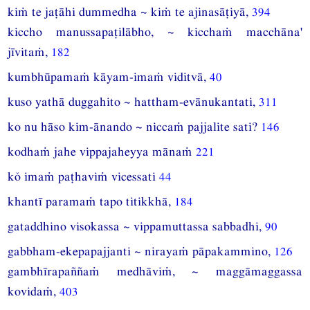
kiṁ te jaṭāhi dummedha ~ kiṁ te ajinasāṭiyā,
394
kiccho manussapaṭilābho, ~ kicchaṁ macchāna'
jīvitaṁ,
182
kumbhūpamaṁ kāyam-imaṁ viditvā,
40
kuso yathā duggahito ~ hattham-evānukantati,
311
ko nu hāso kim-ānando ~ niccaṁ pajjalite sati?
146
kodhaṁ jahe vippajaheyya mānaṁ
221
kŏ imaṁ paṭhaviṁ vicessati
44
khantī paramaṁ tapo titikkhā,
184
gataddhino visokassa ~ vippamuttassa sabbadhi,
90
gabbham-ekepapajjanti ~ nirayaṁ pāpakammino,
126
gambhīrapaññaṁ medhāviṁ, ~ maggāmaggassa
kovidaṁ,
403