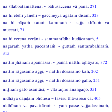
na sīlabbatamattena, ~ bāhusaccena vā pana,
271
na hi etehi yānehi ~ gaccheyya agataṁ disaṁ,
323
na hi pāpaṁ kataṁ kammaṁ ~ sajju khīraṁ va
muccati,
71
na hi verena verāni ~ sammantīdha kudācanaṁ,
5
nagaraṁ yathā paccantaṁ ~ guttaṁ santarabāhiraṁ,
315
natthi jhānaṁ apaññassa, ~ paññā natthi ajhāyato,
372
natthi rāgasamo aggi, ~ natthi dosasamo kali,
202
natthi rāgasamo aggi, ~ natthi dosasamo gaho,
251
niṭṭhaṁ gato asantāsī, ~ vītataṇho anaṅgaṇo,
351
nidhāya daṇḍaṁ bhūtesu ~ tasesu thāvaresu ca,
405
nidhīnaṁ va pavattāraṁ ~ yaṁ passe vajjadassinaṁ,