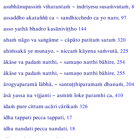
asubhānupassiṁ viharantaṁ ~ indriyesu susaṁvutaṁ,
8
assaddho akataññū ca ~ sandhicchedo ca yo naro,
97
asso yathā bhadro kasāniviṭṭho
144
ahaṁ nāgo va saṅgāme ~ cāpāto patitaṁ saraṁ
320
ahiṁsakā ye munayo, ~ niccaṁ kāyena saṁvutā,
225
ākāse va padaṁ natthi, ~ samaṇo natthi bāhire,
254
ākāse va padaṁ natthi, ~ samaṇo natthi bāhire,
255
ārogyaparamā lābhā, ~ santuṭṭhiparamaṁ dhanaṁ,
204
āsā yassa na vijjanti ~ asmiṁ loke paramhi ca,
410
idaṁ pure cittam-acāri cārikaṁ
326
idha tappati pecca tappati,
17
idha nandati pecca nandati,
18