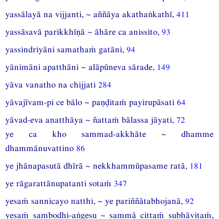
yassālayā na vijjanti, ~ aññāya akathaṅkathī,
411
yassāsavā parikkhīṇā ~ āhāre ca anissito,
93
yassindriyāni samathaṁ gatāni,
94
yānimāni apatthāni ~ alāpūneva sārade,
149
yāva vanatho na chijjati
284
yāvajīvam-pi ce bālo ~ paṇḍitaṁ payirupāsati
64
yāvad-eva anatthāya ~ ñattaṁ bālassa jāyati,
72
ye ca kho sammad-akkhāte ~ dhamme
dhammānuvattino
86
ye jhānapasutā dhīrā ~ nekkhammūpasame ratā,
181
ye rāgarattānupatanti sotaṁ
347
yesaṁ sannicayo natthi, ~ ye pariññātabhojanā,
92
yesaṁ sambodhi-aṅgesu ~ sammā cittaṁ subhāvitaṁ,