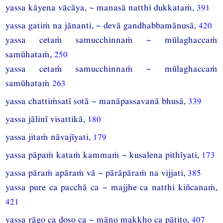
yassa kāyena vācāya, ~ manasā natthi dukkataṁ,
391
yassa gatiṁ na jānanti, ~ devā gandhabbamānusā,
420
yassa cetaṁ samucchinnaṁ ~ mūlaghaccaṁ
samūhataṁ,
250
yassa cetaṁ samucchinnaṁ ~ mūlaghaccaṁ
samūhataṁ
263
yassa chattiṁsatī sotā ~ manāpassavanā bhusā,
339
yassa jālinī visattikā,
180
yassa jitaṁ nāvajīyati,
179
yassa pāpaṁ kataṁ kammaṁ ~ kusalena pithīyati,
173
yassa pāraṁ apāraṁ vā ~ pārāpāraṁ na vijjati,
385
yassa pure ca pacchā ca ~ majjhe ca natthi kiñcanaṁ,
421
yassa rāgo ca doso ca ~ māno makkho ca pātito,
407