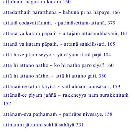
aṭṭhīnaṁ nagaraṁ kataṁ
150
attadatthaṁ paratthena ~ bahunā pi na hāpaye,
166
attanā codayattānaṁ, ~ paṭimāsettam-attanā,
379
attanā va kataṁ pāpaṁ ~ attajaṁ attasambhavaṁ,
161
attanā va kataṁ pāpaṁ, ~ attanā saṅkilissati,
165
attā have jitaṁ seyyo ~ yā cāyaṁ itarā pajā
104
attā hi attano nātho ~ ko hi nātho paro siyā?
160
attā hi attano nātho, ~ attā hi attano gati,
380
attānañ-ce tathā kayirā ~ yathaññam-anusāsati,
159
attānañ-ce piyaṁ jaññā ~ rakkheyya naṁ surakkhitaṁ
157
attānam-eva paṭhamaṁ ~ patirūpe nivesaye,
158
atthamhi jātamhi sukhā sahāyā
331