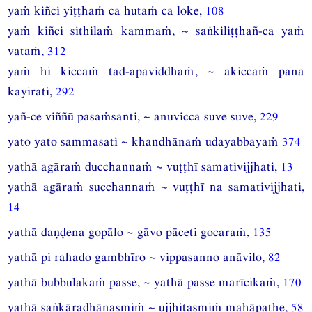
yaṁ kiñci yiṭṭhaṁ ca hutaṁ ca loke,
108
yaṁ kiñci sithilaṁ kammaṁ, ~ saṅkiliṭṭhañ-ca yaṁ
vataṁ,
312
yaṁ hi kiccaṁ tad-apaviddhaṁ, ~ akiccaṁ pana
kayirati,
292
yañ-ce viññū pasaṁsanti, ~ anuvicca suve suve,
229
yato yato sammasati ~ khandhānaṁ udayabbayaṁ
374
yathā agāraṁ ducchannaṁ ~ vuṭṭhī samativijjhati,
13
yathā agāraṁ succhannaṁ ~ vuṭṭhī na samativijjhati,
14
yathā daṇḍena gopālo ~ gāvo pāceti gocaraṁ,
135
yathā pi rahado gambhīro ~ vippasanno anāvilo,
82
yathā bubbulakaṁ passe, ~ yathā passe marīcikaṁ,
170
yathā saṅkāradhānasmiṁ ~ ujjhitasmiṁ mahāpathe,
58