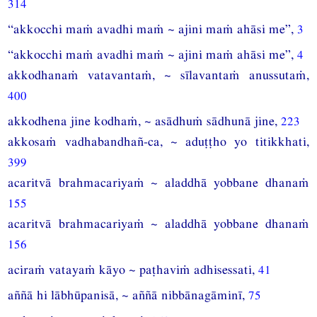
314
“akkocchi maṁ avadhi maṁ ~ ajini maṁ ahāsi me”,
3
“akkocchi maṁ avadhi maṁ ~ ajini maṁ ahāsi me”,
4
akkodhanaṁ vatavantaṁ, ~ sīlavantaṁ anussutaṁ,
400
akkodhena jine kodhaṁ, ~ asādhuṁ sādhunā jine,
223
akkosaṁ vadhabandhañ-ca, ~ aduṭṭho yo titikkhati,
399
acaritvā brahmacariyaṁ ~ aladdhā yobbane dhanaṁ
155
acaritvā brahmacariyaṁ ~ aladdhā yobbane dhanaṁ
156
aciraṁ vatayaṁ kāyo ~ paṭhaviṁ adhisessati,
41
aññā hi lābhūpanisā, ~ aññā nibbānagāminī,
75