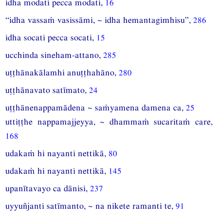
idha modati pecca modati,
16
“idha vassaṁ vasissāmi, ~ idha hemantagimhisu”,
286
idha socati pecca socati,
15
ucchinda sineham-attano,
285
uṭṭhānakālamhi anuṭṭhahāno,
280
uṭṭhānavato satīmato,
24
uṭṭhānenappamādena ~ saṁyamena damena ca,
25
uttiṭṭhe nappamajjeyya, ~ dhammaṁ sucaritaṁ care,
168
udakaṁ hi nayanti nettikā,
80
udakaṁ hi nayanti nettikā,
145
upanītavayo ca dānisi,
237
uyyuñjanti satīmanto, ~ na nikete ramanti te,
91