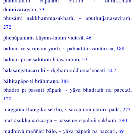
phandanaṁ capalaṁ cittaṁ ~ dūrakkhaṁ
dunnivārayaṁ,
33
phusāmi nekkhammasukhaṁ, ~ aputhujjanasevitaṁ,
272
pheṇūpamaṁ kāyam-imaṁ viditvā,
46
bahuṁ ve saraṇaṁ yanti, ~ pabbatāni vanāni ca,
188
bahum-pi ce sahitaṁ bhāsamāno,
19
bālasaṅgatacārī hi ~ dīgham-addhāna' socati,
207
bāhitapāpo ti brāhmaṇo,
388
bhadro pi passati pāpaṁ ~ yāva bhadraṁ na paccati,
120
maggānaṭṭhaṅgiko seṭṭho, ~ saccānaṁ caturo padā,
273
mattāsukhapariccāgā ~ passe ce vipulaṁ sukhaṁ,
290
madhuvā maññati bālo, ~ yāva pāpaṁ na paccati,
69