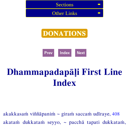
Sections
Other Links
Prev
Index
Next
Dhammapadapāḷi First Line
Index
akakkasaṁ viññāpaniṁ ~ giraṁ saccaṁ udīraye,
408
akataṁ dukkataṁ seyyo, ~ pacchā tapati dukkataṁ,