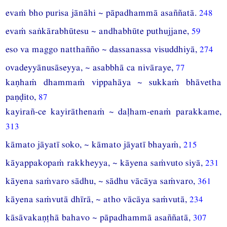
evaṁ bho purisa jānāhi ~ pāpadhammā asaññatā.
248
evaṁ saṅkārabhūtesu ~ andhabhūte puthujjane,
59
eso va maggo natthañño ~ dassanassa visuddhiyā,
274
ovadeyyānusāseyya, ~ asabbhā ca nivāraye,
77
kaṇhaṁ dhammaṁ vippahāya ~ sukkaṁ bhāvetha
paṇḍito,
87
kayirañ-ce kayirāthenaṁ ~ daḷham-enaṁ parakkame,
313
kāmato jāyatī soko, ~ kāmato jāyatī bhayaṁ,
215
kāyappakopaṁ rakkheyya, ~ kāyena saṁvuto siyā,
231
kāyena saṁvaro sādhu, ~ sādhu vācāya saṁvaro,
361
kāyena saṁvutā dhīrā, ~ atho vācāya saṁvutā,
234
kāsāvakaṇṭhā bahavo ~ pāpadhammā asaññatā,
307