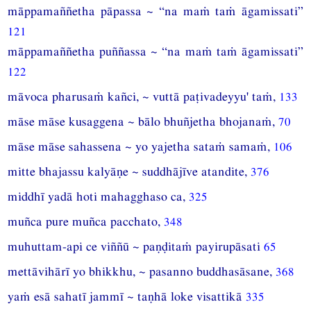
māppamaññetha pāpassa ~ “na maṁ taṁ āgamissati”
121
māppamaññetha puññassa ~ “na maṁ taṁ āgamissati”
122
māvoca pharusaṁ kañci, ~ vuttā paṭivadeyyu' taṁ,
133
māse māse kusaggena ~ bālo bhuñjetha bhojanaṁ,
70
māse māse sahassena ~ yo yajetha sataṁ samaṁ,
106
mitte bhajassu kalyāṇe ~ suddhājīve atandite,
376
middhī yadā hoti mahagghaso ca,
325
muñca pure muñca pacchato,
348
muhuttam-api ce viññū ~ paṇḍitaṁ payirupāsati
65
mettāvihārī yo bhikkhu, ~ pasanno buddhasāsane,
368
yaṁ esā sahatī jammī ~ taṇhā loke visattikā
335