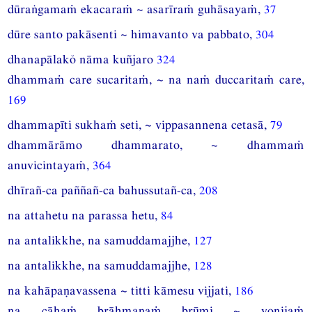
dūraṅgamaṁ ekacaraṁ ~ asarīraṁ guhāsayaṁ,
37
dūre santo pakāsenti ~ himavanto va pabbato,
304
dhanapālakŏ nāma kuñjaro
324
dhammaṁ care sucaritaṁ, ~ na naṁ duccaritaṁ care,
169
dhammapīti sukhaṁ seti, ~ vippasannena cetasā,
79
dhammārāmo dhammarato, ~ dhammaṁ
anuvicintayaṁ,
364
dhīrañ-ca paññañ-ca bahussutañ-ca,
208
na attahetu na parassa hetu,
84
na antalikkhe, na samuddamajjhe,
127
na antalikkhe, na samuddamajjhe,
128
na kahāpaṇavassena ~ titti kāmesu vijjati,
186
na cāhaṁ brāhmaṇaṁ brūmi ~ yonijaṁ