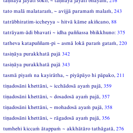
taṇhāya jāyatī soko, ~ taṇhāya jāyatī bhayaṁ,
216
tato malā malataraṁ, ~ avijjā paramaṁ malaṁ,
243
tatrābhiratim-iccheyya ~ hitvā kāme akiñcano,
88
tatrāyam-ādi bhavati ~ idha paññassa bhikkhuno:
375
tatheva katapuññam-pi ~ asmā lokā paraṁ gataṁ,
220
tasiṇāya purakkhatā pajā
342
tasiṇāya purakkhatā pajā
343
tasmā piyaṁ na kayirātha, ~ piyāpāyo hi pāpako,
211
tiṇadosāni khettāni, ~ icchādosā ayaṁ pajā,
359
tiṇadosāni khettāni, ~ dosadosā ayaṁ pajā,
357
tiṇadosāni khettāni, ~ mohadosā ayaṁ pajā,
358
tiṇadosāni khettāni, ~ rāgadosā ayaṁ pajā,
356
tumhehi kiccaṁ ātappaṁ ~ akkhātāro tathāgatā,
276