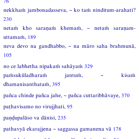
76
nekkhaṁ jambonadasseva, ~ ko taṁ ninditum-arahati?
230
netaṁ kho saraṇaṁ khemaṁ, ~ netaṁ saraṇam-
uttamaṁ,
189
neva devo na gandhabbo, ~ na māro saha brahmunā,
105
no ce labhetha nipakaṁ sahāyaṁ
329
paṁsukūladharaṁ jantuṁ, ~ kisaṁ
dhamanisanthataṁ,
395
pañca chinde pañca jahe, ~ pañca cuttaribhāvaye,
370
paṭhavisamo no virujjhati,
95
paṇḍupalāso va dānisi,
235
pathavyā ekarajjena ~ saggassa gamanena vā
178