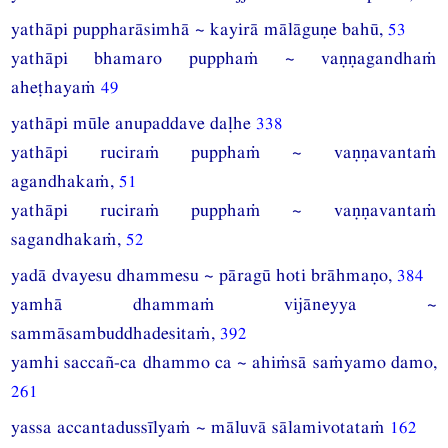
yathāpi puppharāsimhā ~ kayirā mālāguṇe bahū,
53
yathāpi bhamaro pupphaṁ ~ vaṇṇagandhaṁ
aheṭhayaṁ
49
yathāpi mūle anupaddave daḷhe
338
yathāpi ruciraṁ pupphaṁ ~ vaṇṇavantaṁ
agandhakaṁ,
51
yathāpi ruciraṁ pupphaṁ ~ vaṇṇavantaṁ
sagandhakaṁ,
52
yadā dvayesu dhammesu ~ pāragū hoti brāhmaṇo,
384
yamhā dhammaṁ vijāneyya ~
sammāsambuddhadesitaṁ,
392
yamhi saccañ-ca dhammo ca ~ ahiṁsā saṁyamo damo,
261
yassa accantadussīlyaṁ ~ māluvā sālamivotataṁ
162