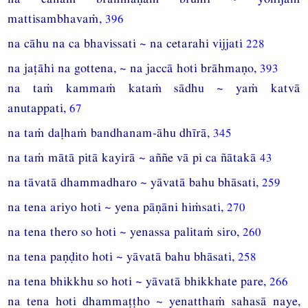
mattisambhavaṁ,
396
na cāhu na ca bhavissati ~ na cetarahi vijjati
228
na jaṭāhi na gottena, ~ na jaccā hoti brāhmaṇo,
393
na taṁ kammaṁ kataṁ sādhu ~ yaṁ katvā
anutappati,
67
na taṁ daḷhaṁ bandhanam-āhu dhīrā,
345
na taṁ mātā pitā kayirā ~ aññe vā pi ca ñātakā
43
na tāvatā dhammadharo ~ yāvatā bahu bhāsati,
259
na tena ariyo hoti ~ yena pāṇāni hiṁsati,
270
na tena thero so hoti ~ yenassa palitaṁ siro,
260
na tena paṇḍito hoti ~ yāvatā bahu bhāsati,
258
na tena bhikkhu so hoti ~ yāvatā bhikkhate pare,
266
na tena hoti dhammaṭṭho ~ yenatthaṁ sahasā naye,