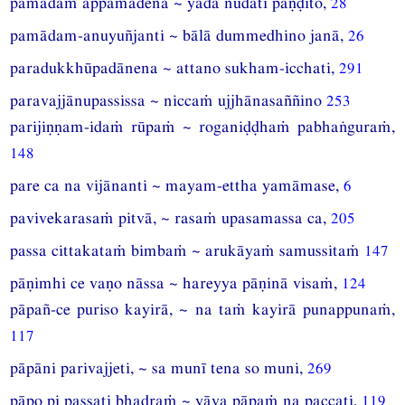
pamādaṁ appamādena ~ yadā nudati paṇḍito,
28
pamādam-anuyuñjanti ~ bālā dummedhino janā,
26
paradukkhūpadānena ~ attano sukham-icchati,
291
paravajjānupassissa ~ niccaṁ ujjhānasaññino
253
parijiṇṇam-idaṁ rūpaṁ ~ roganiḍḍhaṁ pabhaṅguraṁ,
148
pare ca na vijānanti ~ mayam-ettha yamāmase,
6
pavivekarasaṁ pitvā, ~ rasaṁ upasamassa ca,
205
passa cittakataṁ bimbaṁ ~ arukāyaṁ samussitaṁ
147
pāṇimhi ce vaṇo nāssa ~ hareyya pāṇinā visaṁ,
124
pāpañ-ce puriso kayirā, ~ na taṁ kayirā punappunaṁ,
117
pāpāni parivajjeti, ~ sa munī tena so muni,
269
pāpo pi passati bhadraṁ ~ yāva pāpaṁ na paccati,
119