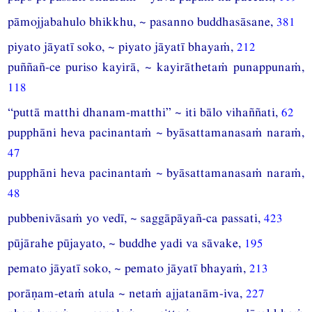
pāmojjabahulo bhikkhu, ~ pasanno buddhasāsane,
381
piyato jāyatī soko, ~ piyato jāyatī bhayaṁ,
212
puññañ-ce puriso kayirā, ~ kayirāthetaṁ punappunaṁ,
118
“puttā matthi dhanam-matthi” ~ iti bālo vihaññati,
62
pupphāni heva pacinantaṁ ~ byāsattamanasaṁ naraṁ,
47
pupphāni heva pacinantaṁ ~ byāsattamanasaṁ naraṁ,
48
pubbenivāsaṁ yo vedī, ~ saggāpāyañ-ca passati,
423
pūjārahe pūjayato, ~ buddhe yadi va sāvake,
195
pemato jāyatī soko, ~ pemato jāyatī bhayaṁ,
213
porāṇam-etaṁ atula ~ netaṁ ajjatanām-iva,
227