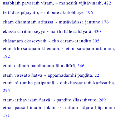
usabhaṁ pavaraṁ vīraṁ, ~ mahesiṁ vijitāvinaṁ,
422
te tādise pūjayato, ~ nibbute akutobhaye,
196
ekaṁ dhammaṁ atītassa ~ musāvādissa jantuno
176
ekassa caritaṁ seyyo ~ natthi bāle sahāyatā,
330
ekāsanaṁ ekaseyyaṁ ~ eko caram-atandito
305
etaṁ kho saraṇaṁ khemaṁ, ~ etaṁ saraṇam-uttamaṁ,
192
etaṁ daḷhaṁ bandhanam-āhu dhīrā,
346
etaṁ visesato ñatvā ~ appamādamhi paṇḍitā,
22
etaṁ hi tumhe paṭipannā ~ dukkhassantaṁ karissatha,
275
etam-atthavasaṁ ñatvā, ~ paṇḍito sīlasaṁvuto,
289
etha passathimaṁ lokaṁ ~ cittaṁ rājarathūpamaṁ
171