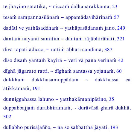
te jhāyino sātatikā, ~ niccaṁ daḷhaparakkamā,
23
tesaṁ sampannasīlānaṁ ~ appamādavihārinaṁ
57
dadāti ve yathāsaddhaṁ ~ yathāpasādanaṁ jano,
249
dantaṁ nayanti samitiṁ ~ dantaṁ rājābhirūhati,
321
divā tapati ādicco, ~ rattiṁ ābhāti candimā,
387
diso disaṁ yantaṁ kayirā ~ verī vā pana verinaṁ
42
dīghā jāgarato ratti, ~ dīghaṁ santassa yojanaṁ,
60
dukkhaṁ dukkhasamuppādaṁ ~ dukkhassa ca
atikkamaṁ,
191
dunniggahassa lahuno ~ yatthakāmanipātino,
35
duppabbajjaṁ durabhiramaṁ, ~ durāvāsā gharā dukhā,
302
dullabho purisājañño, ~ na so sabbattha jāyati,
193