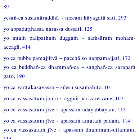
89
yesañ-ca susamāraddhā ~ niccaṁ kāyagatā sati,
293
yo appaduṭṭhassa narassa dussati,
125
yo imaṁ palipathaṁ duggaṁ ~ saṁsāraṁ moham-
accagā,
414
yo ca pubbe pamajjitvā ~ pacchā so nappamajjati,
172
yo ca buddhañ-ca dhammañ-ca ~ saṅghañ-ca saraṇaṁ
gato,
190
yo ca vantakasāvassa ~ sīlesu susamāhito,
10
yo ca vassasataṁ jantu ~ aggiṁ paricare vane,
107
yo ca vassasataṁ jīve ~ apassaṁ udayabbayaṁ,
113
yo ca vassasataṁ jīve ~ apassaṁ amataṁ padaṁ,
114
yo ca vassasataṁ jīve ~ apassaṁ dhammam-uttamaṁ,
115