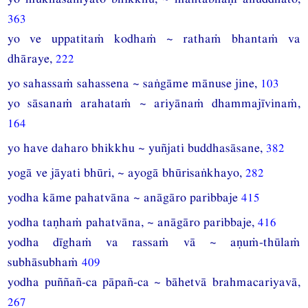
363
yo ve uppatitaṁ kodhaṁ ~ rathaṁ bhantaṁ va
dhāraye,
222
yo sahassaṁ sahassena ~ saṅgāme mānuse jine,
103
yo sāsanaṁ arahataṁ ~ ariyānaṁ dhammajīvinaṁ,
164
yo have daharo bhikkhu ~ yuñjati buddhasāsane,
382
yogā ve jāyati bhūri, ~ ayogā bhūrisaṅkhayo,
282
yodha kāme pahatvāna ~ anāgāro paribbaje
415
yodha taṇhaṁ pahatvāna, ~ anāgāro paribbaje,
416
yodha dīghaṁ va rassaṁ vā ~ aṇuṁ-thūlaṁ
subhāsubhaṁ
409
yodha puññañ-ca pāpañ-ca ~ bāhetvā brahmacariyavā,
267