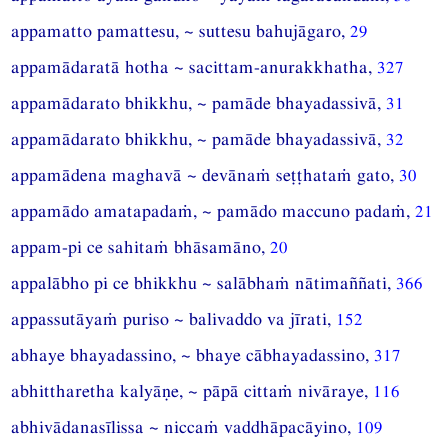
appamatto pamattesu, ~ suttesu bahujāgaro,
29
appamādaratā hotha ~ sacittam-anurakkhatha,
327
appamādarato bhikkhu, ~ pamāde bhayadassivā,
31
appamādarato bhikkhu, ~ pamāde bhayadassivā,
32
appamādena maghavā ~ devānaṁ seṭṭhataṁ gato,
30
appamādo amatapadaṁ, ~ pamādo maccuno padaṁ,
21
appam-pi ce sahitaṁ bhāsamāno,
20
appalābho pi ce bhikkhu ~ salābhaṁ nātimaññati,
366
appassutāyaṁ puriso ~ balivaddo va jīrati,
152
abhaye bhayadassino, ~ bhaye cābhayadassino,
317
abhittharetha kalyāṇe, ~ pāpā cittaṁ nivāraye,
116
abhivādanasīlissa ~ niccaṁ vaddhāpacāyino,
109