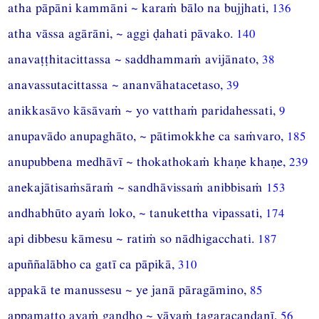
atha pāpāni kammāni ~ karaṁ bālo na bujjhati,
136
atha vāssa agārāni, ~ aggi ḍahati pāvako.
140
anavaṭṭhitacittassa ~ saddhammaṁ avijānato,
38
anavassutacittassa ~ ananvāhatacetaso,
39
anikkasāvo kāsāvaṁ ~ yo vatthaṁ paridahessati,
9
anupavādo anupaghāto, ~ pātimokkhe ca saṁvaro,
185
anupubbena medhāvī ~ thokathokaṁ khaṇe khaṇe,
239
anekajātisaṁsāraṁ ~ sandhāvissaṁ anibbisaṁ
153
andhabhūto ayaṁ loko, ~ tanukettha vipassati,
174
api dibbesu kāmesu ~ ratiṁ so nādhigacchati.
187
apuññalābho ca gatī ca pāpikā,
310
appakā te manussesu ~ ye janā pāragāmino,
85
appamatto ayaṁ gandho ~ yāyaṁ tagaracandanī,
56